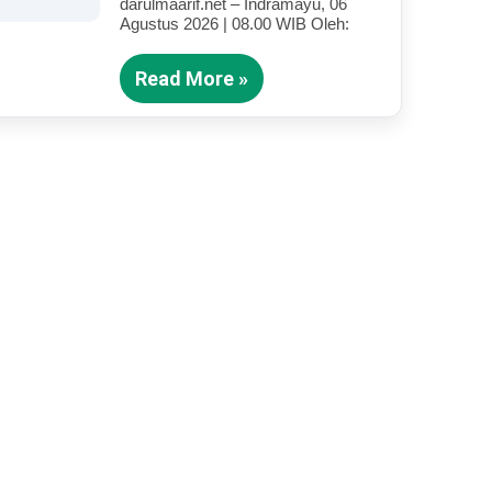
darulmaarif.net – Indramayu, 06
Anak Yang Terluka (Bagian IV)
Agustus 2026 | 08.00 WIB Oleh:
Read More »