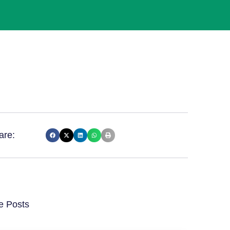
are:
e Posts