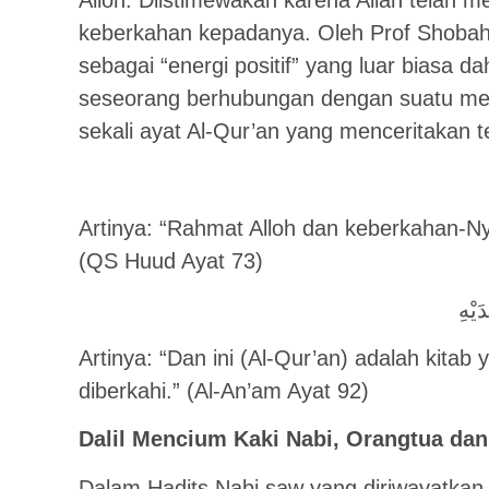
Alloh. Diistimewakan karena Allah telah 
keberkahan kepadanya. Oleh Prof Shobah, 
sebagai “energi positif” yang luar biasa d
seseorang berhubungan dengan suatu medi
sekali ayat Al-Qur’an yang menceritakan 
Artinya: “Rahmat Alloh dan keberkahan-Nya
(QS Huud Ayat 73)
َيْهِ
Artinya: “Dan ini (Al-Qur’an) adalah kitab
diberkahi.” (Al-An’am Ayat 92)
Dalil Mencium Kaki Nabi, Orangtua da
Dalam Hadits Nabi saw yang diriwayatkan 