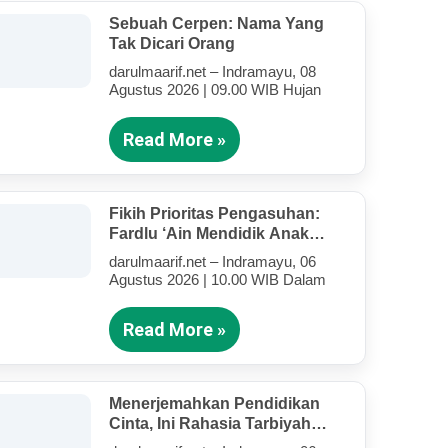
Sebuah Cerpen: Nama Yang
Tak Dicari Orang
darulmaarif.net – Indramayu, 08
Agustus 2026 | 09.00 WIB Hujan
Read More »
Fikih Prioritas Pengasuhan:
Fardlu ‘Ain Mendidik Anak
Kandung Di Tengah Kesibukan
darulmaarif.net – Indramayu, 06
Mengajar
Agustus 2026 | 10.00 WIB Dalam
Read More »
Menerjemahkan Pendidikan
Cinta, Ini Rahasia Tarbiyah
Rosululloh SAW Bagi Anak-