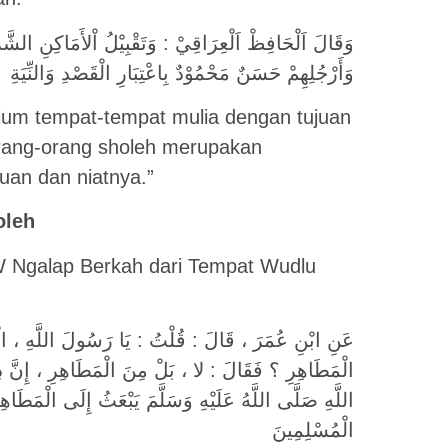
وَقَالَ اَلْحَافِظْ اَلْعِرَاقِيْ : وَتَقْبِيْلُ اْلأَمَاكِنِ الشَّر
وَأَرْجُلِهِمْ حَسَنٌ مَحْمُوْدٌ بِاعْتِبَارِ الْقَصْدِ وَالنِّيَةِ
ncium tempat-tempat mulia dengan tujuan
orang-orang sholeh merupakan
juan dan niatnya.”
oleh
AW Ngalap Berkah dari Tempat Wudlu
عَنِ ابْنِ عُمَرَ ، قَالَ : قُلْتُ : يَا رَسُولَ اللَّهِ ، الْو
الْمَطَاهِرِ ؟ فَقَالَ : لا ، بَلْ مِنَ الْمَطَاهِرِ ، إِنَّ دِ
اللَّهِ صَلَّى اللَّهُ عَلَيْهِ وَسَلَّمَ يَبْعَثُ إِلَى الْمَطَاهِ
الْمُسْلِمِينَ