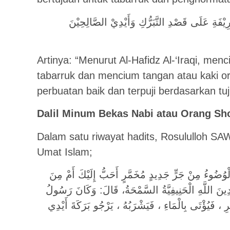
ِيْفَةِ عَلَى قَصْدِ التَّبَرُّكِ وَأَيْدِيْ الصَّالِحِيْنَ
Artinya: “Menurut Al-Hafidz Al-‘Iraqi, me
tabarruk dan mencium tangan atau kaki 
perbuatan baik dan terpuji berdasarkan tu
Dalil
Minum Bekas Nabi atau Orang Sh
Dalam satu riwayat hadits, Rosululloh S
Umat Islam;
ُضُوءُ مِنْ جَرٍّ جَدِيدٍ مُخَمَّرٍ أَحَبُّ إِلَيْكَ أَمْ مِنَ
ينَ اللَّهِ الْحَنِيفِيَّةُ السَّمْحَةُ، قَالَ: وَكَانَ رَسُولُ
رِ ، فَيُؤْتَى بِالْمَاءِ ، فَيَشْرَبُهُ ، يَرْجُو بَرَكَةَ أَيْدِي