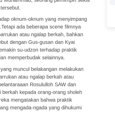
lid Muhammad, seorang pemimpin sekte
tersebut.
terhadap oknum-oknum yang menyimpang
Tetapi ada beberapa scene filmnya
abarrukan atau ngalap berkah, bahkan
sebut dengan Gus-gusan dan Kyai
makin su-udzon terhadap praktik
 dan memperbudak selainnya.
m yang muncul belakangan melakukan
barrukan atau ngalap berkah atau
pelantaraaan Rosululloh SAW dan
i berkah kepada orang-orang sholeh
reka mengatakan bahwa praktik
 yang mengada-ngada yang dihukumi