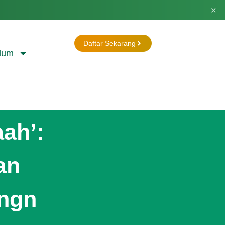
×
Daftar Sekarang
lum
ah’:
an
engn