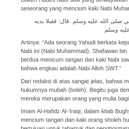
seseorang yang mencium kaki Nabi Muh
بي صلى الله عليه وسلم .قال: فقبلا يديه
عليه وسلم
Artinya: “Ada seorang Yahudi berkata ke
Nabi ini (Nabi Muhammad). Shafawan bin 
berdua menicum tangan dan kaki Nabi saw
bahwa engkau adalah Nabi Alloh SWT.”
Dari redaksi di atas sangat jelas, bahwa 
hukumnya mubah (boleh). Begitu juga den
mereka merupakan orang yang mulia bagi
Imam Al-Hafidz Al-‘Iraqi, dalam kitab Bu
mencium tangan dan kaki orang sholeh hu
bertujuan untuk tabarruk dan penghormat