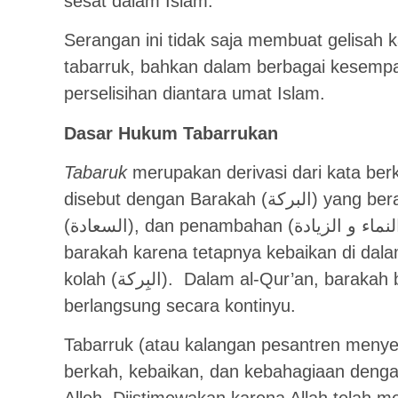
sesat dalam Islam.
Serangan ini tidak saja membuat gelisa
tabarruk, bahkan dalam berbagai kesempa
perselisihan diantara umat Islam.
Dasar Hukum Tabarrukan
Tabaruk
merupakan derivasi dari kata be
disebut dengan Barakah (البركة) yang berarti ni’mah (النعمة), kebahagiaan
barakah karena tetapnya kebaikan di dal
kolah (البِركة). Dalam al-Qur’an, barakah berarti kebaikan yang bertambah dan
berlangsung secara kontinyu.
Tabarruk (atau kalangan pesantren menye
berkah, kebaikan, dan kebahagiaan denga