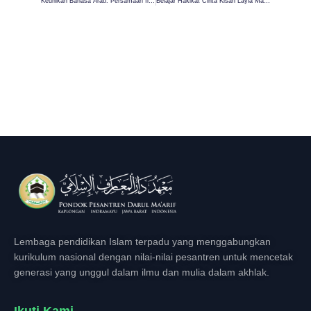
Keunikan Bahasa Arab: Persamaan Ilmu, Kekayaan, Dan Kesuburan
Belajar Hakikat Cinta Kisah Layla Majnun: Sebuah Cerita Cinta Abadi
Lembaga pendidikan Islam terpadu yang menggabungkan
kurikulum nasional dengan nilai-nilai pesantren untuk mencetak
generasi yang unggul dalam ilmu dan mulia dalam akhlak.
Ikuti Kami