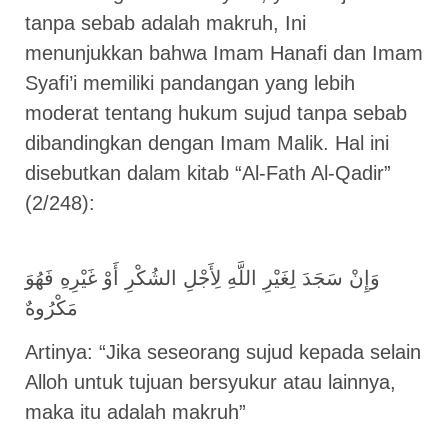
tanpa sebab adalah makruh, Ini
menunjukkan bahwa Imam Hanafi dan Imam
Syafi’i memiliki pandangan yang lebih
moderat tentang hukum sujud tanpa sebab
dibandingkan dengan Imam Malik. Hal ini
disebutkan dalam kitab “Al-Fath Al-Qadir”
(2/248):
وَإِنْ سَجَدَ لِغَيْرِ اللَّهِ لِأَجْلِ الشُكْرِ أَوْ غَيْرِهِ فَهُوَ
مَكْرُوهٌ
Artinya: “Jika seseorang sujud kepada selain
Alloh untuk tujuan bersyukur atau lainnya,
maka itu adalah makruh”