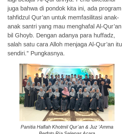
juga bahwa di pondok kita ini, ada program
tahfidzul Qur’an untuk memfasilitasi anak-
anak santri yang mau menghafal Al-Qur’an
bil Ghoyb. Dengan adanya para huffadz,
salah satu cara Alloh menjaga Al-Qur’an itu
sendiri.” Pungkasnya.
Panitia Haflah Khotmil Qur’an & Juz ‘Amma
Berfoto Ria Selepas Acara