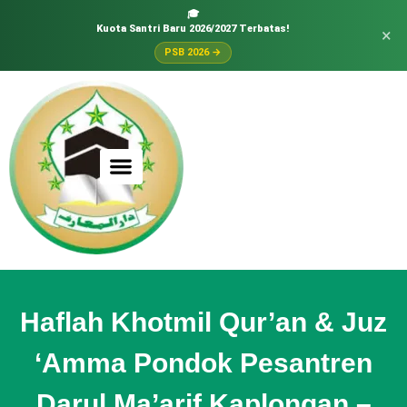
🎓
Kuota Santri Baru 2026/2027 Terbatas!
×
PSB 2026 →
Haflah Khotmil Qur’an & Juz
‘Amma Pondok Pesantren
Darul Ma’arif Kaplongan –