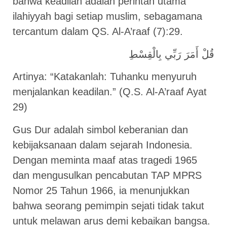
bahwa keadilan adalah perintah utama
ilahiyyah bagi setiap muslim, sebagamana
tercantum dalam QS. Al-A’raaf (7):29.
قُلْ أَمَرَ رَبِّي بِالْقِسْطِ
Artinya: “Katakanlah: Tuhanku menyuruh
menjalankan keadilan.” (Q.S. Al-A’raaf Ayat
29)
Gus Dur adalah simbol keberanian dan
kebijaksanaan dalam sejarah Indonesia.
Dengan meminta maaf atas tragedi 1965
dan mengusulkan pencabutan TAP MPRS
Nomor 25 Tahun 1966, ia menunjukkan
bahwa seorang pemimpin sejati tidak takut
untuk melawan arus demi kebaikan bangsa.