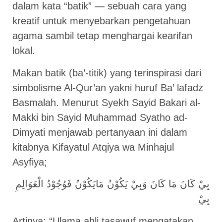
dalam kata “batik” — sebuah cara yang
kreatif untuk menyebarkan pengetahuan
agama sambil tetap menghargai kearifan
lokal.
Makan batik (ba’-titik) yang terinspirasi dari
simbolisme Al-Qur’an yakni huruf Ba’ lafadz
Basmalah. Menurut Syekh Sayid Bakari al-
Makki bin Sayid Muhammad Syatho ad-
Dimyati menjawab pertanyaan ini dalam
kitabnya Kifayatul Atqiya wa Minhajul
Asyfiya;
بِيْ كَانَ مَا كَانَ وَبِيْ يَكُوْنُ مَايَكُوْنُ فَوُجُوْدُ الْعَوَالِمِ
بِيْ
Artinya: “Ulama ahli tasawuf mengatakan,