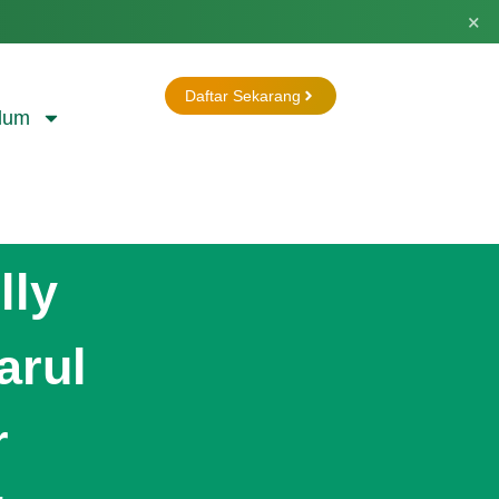
×
Daftar Sekarang
lum
lly
arul
r