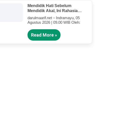
Mendidik Hati Sebelum
Mendidik Akal, Ini Rahasia
Tarbiyah Rosululloh SAW Bagi
darulmaarif.net – Indramayu, 05
Anak-Anak Yang Terluka
Agustus 2026 | 09.00 WIB Oleh:
(Bagian III)
Read More »