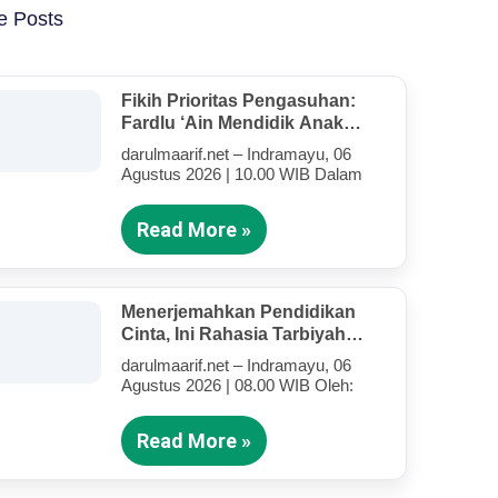
e Posts
Fikih Prioritas Pengasuhan:
Fardlu ‘Ain Mendidik Anak
Kandung Di Tengah Kesibukan
darulmaarif.net – Indramayu, 06
Mengajar
Agustus 2026 | 10.00 WIB Dalam
Read More »
Menerjemahkan Pendidikan
Cinta, Ini Rahasia Tarbiyah
Rosululloh SAW Bagi Anak-
darulmaarif.net – Indramayu, 06
Anak Yang Terluka (Bagian IV)
Agustus 2026 | 08.00 WIB Oleh:
Read More »