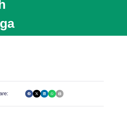
h
rga
are: