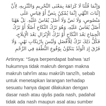
وَإِنَّمَا قُلْنَا لَا كَرَاهَةَ بِمَعْنَى التَّحْرِيمِ وَالتَّنْزِيهِ، لِأَنَّ
إِثْبَاتَ النَّهْيِ إِنَّمَا يُمْكِنُ بِنَصٍّ أَوْ قِيَاسٍ عَلَى
مَنْصُوصٍ، وَلَا نَصَّ وَلَا أَصْلَ يُقَاسُ عَلَيْهِ. بَلْ هَهُنَا
أَصْلٌ يُقَاسُ عَلَيْهِ، وَهُوَ تَرْكُ النِّكَاحِ أَصْلًا أَوْ تَرْكُ
الْجِمَاعِ بَعْدَ النِّكَاحِ أَوْ تَرْكُ الْإِنْزَالِ بَعْدَ الْإِيلَاجِ،
فَكُلُّ ذَلِكَ تَرْكٌ لِلْأَفْضَلِ وَلَيْسَ بِارْتِكَابِ نَهْيٍ. وَلَا
فَرْقَ إِذِ الْوَلَدُ يَتَكَوَّنُ بِوُقُوعِ النُّطْفَةِ فِي الرَّحْمِ
Artinnya: “Saya berpendapat bahwa ‘azl
hukumnya tidak makruh dengan makna
makruh tahrîm atau makrûh tanzîh, sebab
untuk menetapkan larangan terhadap
sesuatu hanya dapat dilakukan dengan
dasar nash atau qiyâs pada nash, padahal
tidak ada nash maupun asal atau sumber