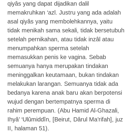
qiyâs yang dapat dijadikan dalil
memakruhkan ‘azl. Justru yang ada adalah
asal qiyâs yang membolehkannya, yaitu
tidak menikah sama sekali, tidak bersetubuh
setelah pernikahan, atau tidak inzâl atau
menumpahkan sperma setelah
memasukkan penis ke vagina. Sebab
semuanya hanya merupakan tindakan
meninggalkan keutamaan, bukan tindakan
melakukan larangan. Semuanya tidak ada
bedanya karena anak baru akan berpotensi
wujud dengan bertempatnya sperma di
rahim perempuan. (Abu Hamid Al-Ghazali,
Ihyâ’ ‘Ulûmiddîn, [Beirut, Dârul Ma’rifah], juz
II, halaman 51).