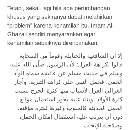
Tetapi, sekali lagi bila ada pertimbangan
khusus yang sekiranya dapat melahirkan
“problem” karena kehamilan itu, Imam Al-
Ghazali sendiri menyarankan agar
kehamilan sebaiknya direncanakan.
إلا أن الشافعية والحنابلة وقوماً من الصحابة
قالوا بكراهة العزل؛ لأن الرسول صلّى الله عليه
وسلم في حديث مسلم عن عائشة سماه الوأد
الخفي، فحمل النهي على كراهة التنزيه. وأجاز
الغزالي العزل لأسباب منها كثرة الحرج بسبب
كثرة الأولاد. وبناء عليه يجوز استعمال موانع
الحمل الحديثة كالحبوب وغيرها لفترة مؤقتة،
دون أن يترتب عليه استئصال إمكان الحمل،
وصلاحية الإنجاب