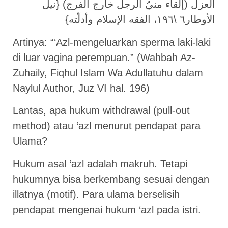
العزل (إلقاء منيّ الرجل خارج الفرج) {نيل
الأوطار٦ \١٩٦، الفقه الإسلام وأدلّته}
Artinya: “‘Azl-mengeluarkan sperma laki-laki
di luar vagina perempuan.” (Wahbah Az-
Zuhaily, Fiqhul Islam Wa Adullatuhu dalam
Naylul Author, Juz VI hal. 196)
Lantas, apa hukum withdrawal (pull-out
method) atau ‘azl menurut pendapat para
Ulama?
Hukum asal ‘azl adalah makruh. Tetapi
hukumnya bisa berkembang sesuai dengan
illatnya (motif). Para ulama berselisih
pendapat mengenai hukum ‘azl pada istri.