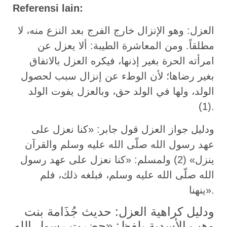
Referensi lain:
العزل: وهو الإنزال خارج الفرج بعد النزع منه، لا
مطلقاً. ومن المعاشرة الطيبة: ألا يعزل عن
امرأته الحرة بغير إذنها، فيكره العزل بالاتفاق
بغير رضاها؛ لأن الوطء عن إنزال سبب لحصول
الولد، ولها في الولد حق، وبالعزل يفوت الولد
(1).
ودليل جواز العزل قول جابر: «كنا نعزل على
عهد رسول الله صلّى الله عليه وسلم والقرآن
ينزل» (2) ولمسلم: «كنا نعزل على عهد رسول
الله صلّى الله عليه وسلم، فبلغه ذلك، فلم
ينهنا».
ودليل كراهية العزل: حديث جُذَامة بنت
وهب الأسدية بلفظ: «حضرت رسول الله