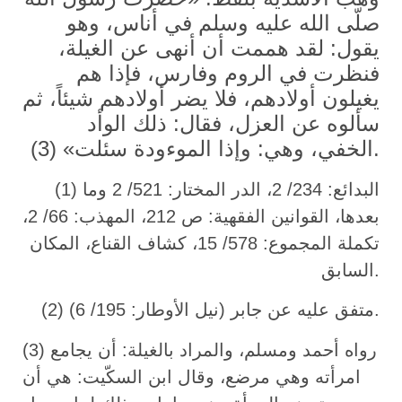
صلّى الله عليه وسلم في أناس، وهو
يقول: لقد هممت أن أنهى عن الغيلة،
فنظرت في الروم وفارس، فإذا هم
يغيلون أولادهم، فلا يضر أولادهم شيئاً، ثم
سألوه عن العزل، فقال: ذلك الوأد
الخفي، وهي: وإذا الموءودة سئلت» (3).
(1) البدائع: 234/ 2، الدر المختار: 521/ 2 وما
بعدها، القوانين الفقهية: ص 212، المهذب: 66/ 2،
تكملة المجموع: 578/ 15، كشاف القناع، المكان
السابق.
(2) متفق عليه عن جابر (نيل الأوطار: 195/ 6).
(3) رواه أحمد ومسلم، والمراد بالغيلة: أن يجامع
امرأته وهي مرضع، وقال ابن السكّيت: هي أن