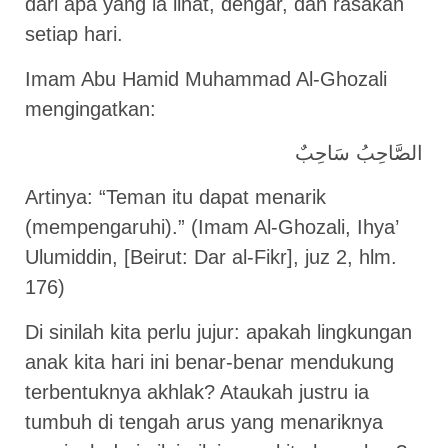
dari apa yang ia lihat, dengar, dan rasakan
setiap hari.
Imam Abu Hamid Muhammad Al-Ghozali
mengingatkan:
الصَّاحِبُ سَاحِبٌ
Artinya: “Teman itu dapat menarik
(mempengaruhi).” (Imam Al-Ghozali, Ihya’
Ulumiddin, [Beirut: Dar al-Fikr], juz 2, hlm.
176)
Di sinilah kita perlu jujur: apakah lingkungan
anak kita hari ini benar-benar mendukung
terbentuknya akhlak? Ataukah justru ia
tumbuh di tengah arus yang menariknya