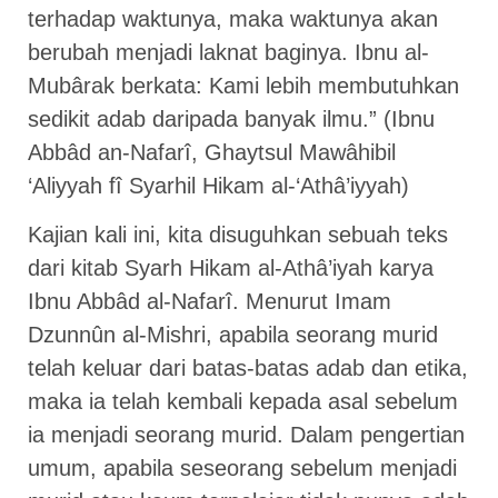
terhadap waktunya, maka waktunya akan
berubah menjadi laknat baginya. Ibnu al-
Mubârak berkata: Kami lebih membutuhkan
sedikit adab daripada banyak ilmu.” (Ibnu
Abbâd an-Nafarî, Ghaytsul Mawâhibil
‘Aliyyah fî Syarhil Hikam al-‘Athâ’iyyah)
Kajian kali ini, kita disuguhkan sebuah teks
dari kitab Syarh Hikam al-Athâ’iyah karya
Ibnu Abbâd al-Nafarî. Menurut Imam
Dzunnûn al-Mishri, apabila seorang murid
telah keluar dari batas-batas adab dan etika,
maka ia telah kembali kepada asal sebelum
ia menjadi seorang murid. Dalam pengertian
umum, apabila seseorang sebelum menjadi