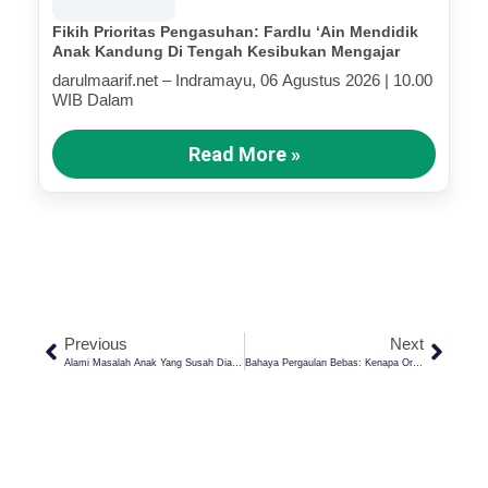
Fikih Prioritas Pengasuhan: Fardlu ‘Ain Mendidik
Anak Kandung Di Tengah Kesibukan Mengajar
darulmaarif.net – Indramayu, 06 Agustus 2026 | 10.00
WIB Dalam
Read More »
Previous
Next
Alami Masalah Anak Yang Susah Diatur? Ini Solusi Pendidikan Pesantren
Bahaya Pergaulan Bebas: Kenapa Orang Tua Harus Waspada?