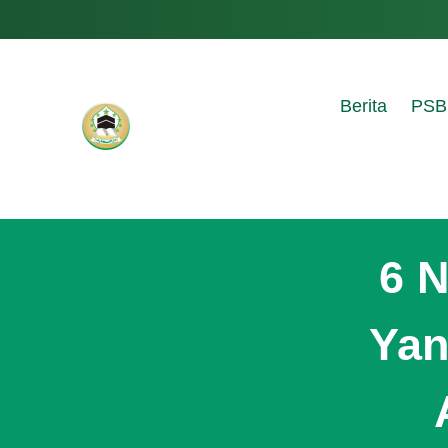
Berita
PSB
6 N
Ya