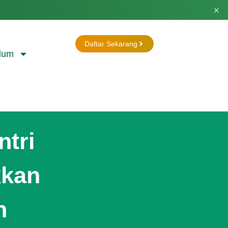
×
Daftar Sekarang
lum
ntri
kan
n