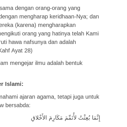
-sama dengan orang-orang yang
i dengan mengharap keridhaan-Nya; dan
mereka (karena) mengharapkan
engikuti orang yang hatinya telah Kami
uruti hawa nafsunya dan adalah
Kahf Ayat 28)
lam mengejar ilmu adalah bentuk
 Islami:
ahami ajaran agama, tetapi juga untuk
aw bersabda:
إِنَّمَا بُعِثْتُ لأُتَمِّمَ مَكَارِمَ الأَخْلاقِ