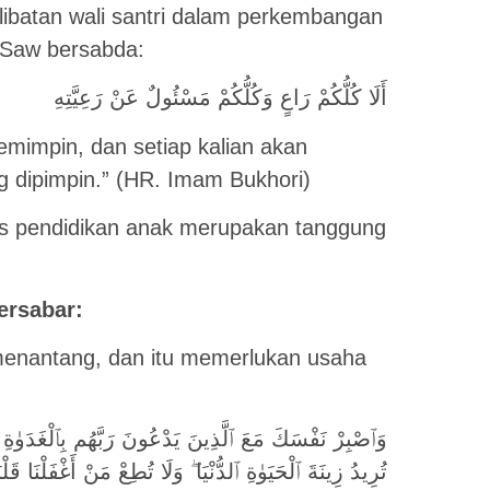
libatan wali santri dalam perkembangan
h Saw bersabda:
أَلَا كُلُّكُمْ رَاعٍ وَكُلُّكُمْ مَسْئُولٌ عَنْ رَعِيَّتِهِ
pemimpin, dan setiap kalian akan
g dipimpin.” (HR. Imam Bukhori)
es pendidikan anak merupakan tanggung
ersabar:
 menantang, dan itu memerlukan usaha
وَٱصْبِرْ نَفْسَكَ مَعَ ٱلَّذِينَ يَدْعُونَ رَبَّهُم بِٱلْغَدَوٰةِ و
تُرِيدُ زِينَةَ ٱلْحَيَوٰةِ ٱلدُّنْيَا ۖ وَلَا تُطِعْ مَنْ أَغْفَلْنَا قَ