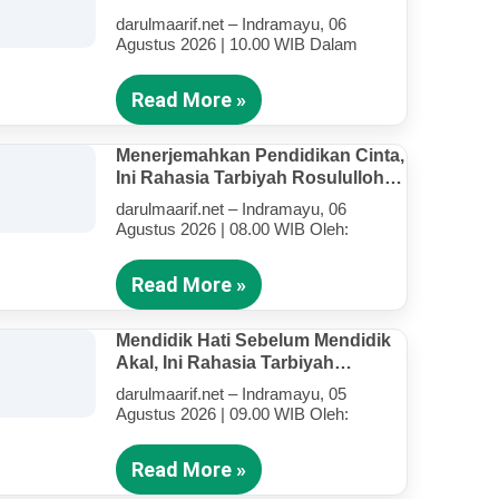
Kandung Di Tengah Kesibukan
darulmaarif.net – Indramayu, 06
Mengajar
Agustus 2026 | 10.00 WIB Dalam
Read More »
Menerjemahkan Pendidikan Cinta,
Ini Rahasia Tarbiyah Rosululloh
SAW Bagi Anak-Anak Yang
darulmaarif.net – Indramayu, 06
Terluka (Bagian IV)
Agustus 2026 | 08.00 WIB Oleh:
Read More »
Mendidik Hati Sebelum Mendidik
Akal, Ini Rahasia Tarbiyah
Rosululloh SAW Bagi Anak-Anak
darulmaarif.net – Indramayu, 05
Yang Terluka (Bagian III)
Agustus 2026 | 09.00 WIB Oleh:
Read More »