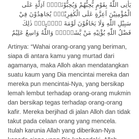
يَأْتِى اللّٰهُ بِقَوْمٍ يُّحِبُّهُمْ وَيُحِبُّوْنَهٗٓۙ اَذِلَّةٍ عَلَى
الْمُؤْمِنِيْنَ اَعِزَّةٍ عَلَى الْكٰفِرِيْنَۖ يُجَاهِدُوْنَ فِيْ
سَبِيْلِ اللّٰهِ وَلَا يَخَافُوْنَ لَوْمَةَ لَاۤىِٕمٍۗ ذٰلِكَ
فَضْلُ اللّٰهِ يُؤْتِيْهِ مَنْ يَّشَاۤءُۗ وَاللّٰهُ وَاسِعٌ عَلِيْمٌ
Artinya: “Wahai orang-orang yang beriman,
siapa di antara kamu yang murtad dari
agamanya, maka Alloh akan mendatangkan
suatu kaum yang Dia mencintai mereka dan
mereka pun mencintai-Nya, yang bersikap
lemah lembut terhadap orang-orang mukmin
dan bersikap tegas terhadap orang-orang
kafir. Mereka berjihad di jalan Alloh dan tidak
takut pada celaan orang yang mencela.
Itulah karunia Allah yang diberikan-Nya