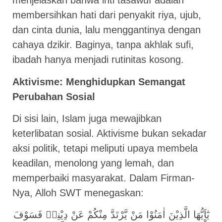
menjelaskan bahwa inti tasawuf adalah
membersihkan hati dari penyakit riya, ujub,
dan cinta dunia, lalu menggantinya dengan
cahaya dzikir. Baginya, tanpa akhlak sufi,
ibadah hanya menjadi rutinitas kosong.
Aktivisme: Menghidupkan Semangat
Perubahan Sosial
Di sisi lain, Islam juga mewajibkan
keterlibatan sosial. Aktivisme bukan sekadar
aksi politik, tetapi meliputi upaya membela
keadilan, menolong yang lemah, dan
memperbaiki masyarakat. Dalam Firman-
Nya, Alloh SWT menegaskan:
يٰٓاَيُّهَا الَّذِيْنَ اٰمَنُوْا مَنْ يَّرْتَدَّ مِنْكُمْ عَنْ دِيْنِهٖ فَسَوْفَ