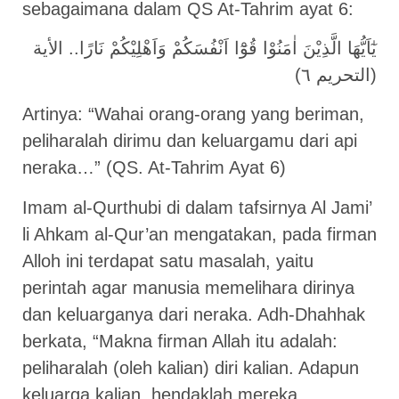
sebagaimana dalam QS At-Tahrim ayat 6:
يٰٓاَيُّهَا الَّذِيْنَ اٰمَنُوْا قُوْٓا اَنْفُسَكُمْ وَاَهْلِيْكُمْ نَارًا.. الأية
(التحريم ٦)
Artinya: “Wahai orang-orang yang beriman,
peliharalah dirimu dan keluargamu dari api
neraka…” (QS. At-Tahrim Ayat 6)
Imam al-Qurthubi di dalam tafsirnya Al Jami’
li Ahkam al-Qur’an mengatakan, pada firman
Alloh ini terdapat satu masalah, yaitu
perintah agar manusia memelihara dirinya
dan keluarganya dari neraka. Adh-Dhahhak
berkata, “Makna firman Allah itu adalah:
peliharalah (oleh kalian) diri kalian. Adapun
keluarga kalian, hendaklah mereka