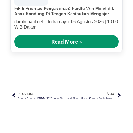
Fikih Prioritas Pengasuhan: Fardlu ‘Ain Mendidik
Anak Kandung Di Tengah Kesibukan Mengajar
darulmaarif.net – Indramayu, 06 Agustus 2026 | 10.00
WIB Dalam
Read More »
Previous
Next
Drama Contest PPDM 2025: Adu Akting Santri Dalam Bahasa Arab, Gali Kreativitas Dan Teladani Akhlak Nabi
Wali Santri Galau Karena Anak Sering Sakit Di Pesantren: Ini Solusinya!