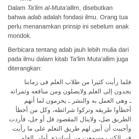
Dalam
Ta’lim al-Muta’allim
, disebutkan
bahwa
adab
adalah fondasi ilmu. Orang tua
perlu menanamkan prinsip ini sebelum anak
mondok.
Berbicara tentang adab jauh lebih mulia dari
pada ilmu dalam kitab Ta’lim Muta’allim juga
diterangkan:
فلما رأيت كثيرا من طلاب العلم فى زماننا
يجدون إلى العلم ولايصلون ومن منافعه وثمراته
ـ وهى العمل به والنشر ـ يحرمون لما أنهم
أخطأوا طريقه وتركوا شرائطه، وكل من أخطأ
الطريق ضل، ولاينال المقصود قل أو جل، فأردت
وأحببت أن أبين لهم طريق التعلم على ما رأيت
فى الكتب وسمعت من أساتيذى أولى العلم