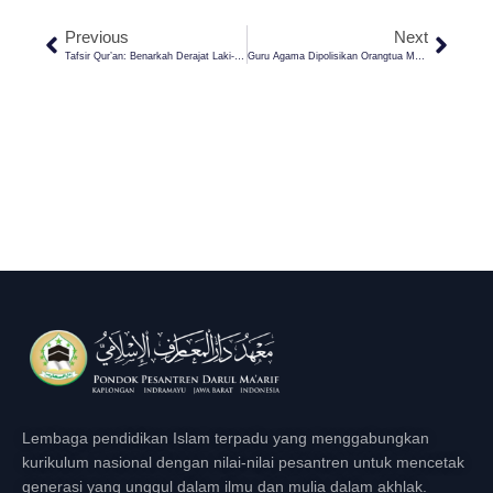
Previous
Next
Tafsir Qur’an: Benarkah Derajat Laki-Laki Lebih Tinggi Dari Wanita?
Guru Agama Dipolisikan Orangtua Murid Lantaran Hukum Anaknya? Begini Tanggapan Islam
Lembaga pendidikan Islam terpadu yang menggabungkan
kurikulum nasional dengan nilai-nilai pesantren untuk mencetak
generasi yang unggul dalam ilmu dan mulia dalam akhlak.