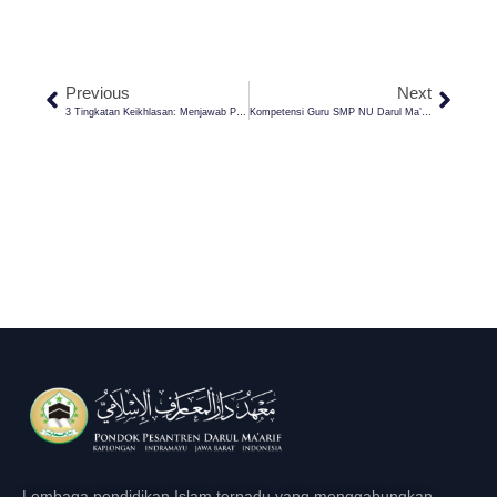
Previous
Next
3 Tingkatan Keikhlasan: Menjawab Pertanyaan Tentang Riya’ Dan Niat Dalam Amal
Kompetensi Guru SMP NU Darul Ma’arif Naik Signifikan Berkat Program Pembelajaran Mendalam
Lembaga pendidikan Islam terpadu yang menggabungkan