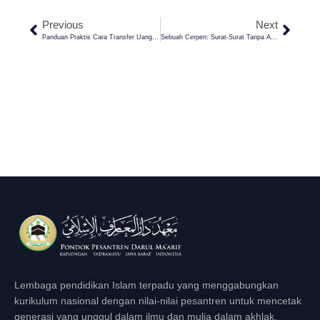
Previous
Next
Panduan Praktis Cara Transfer Uang Saku Dan Kirim Paket Ke Anak Di Pesantren
Sebuah Cerpen: Surat-Surat Tanpa Alamat
Lembaga pendidikan Islam terpadu yang menggabungkan
kurikulum nasional dengan nilai-nilai pesantren untuk mencetak
generasi yang unggul dalam ilmu dan mulia dalam akhlak.