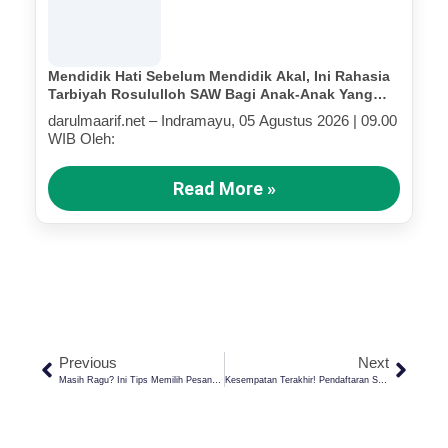
Mendidik Hati Sebelum Mendidik Akal, Ini Rahasia
Tarbiyah Rosululloh SAW Bagi Anak-Anak Yang
Terluka (Bagian III)
darulmaarif.net – Indramayu, 05 Agustus 2026 | 09.00
WIB Oleh:
Read More »
Previous
Next
Masih Ragu? Ini Tips Memilih Pesantren Yang Bagus Dan Aman Untuk Anak Di Era Digital!
Kesempatan Terakhir! Pendaftaran Santri Baru Pondok Pesantren Darul Ma’arif Kaplongan Indramayu Segera Ditutup