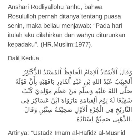
Anshari Rodliyallohu ‘anhu, bahwa
Rosululloh pernah ditanya tentang puasa
senin, maka beliau menjawab: “Pada hari
itulah aku dilahirkan dan wahyu diturunkan
kepadaku”. (HR.Muslim:1977).
Dalil Kedua,
وَقَالَ اْلاُسْتَاذُ اْلاِمَامُ الْحَافِظُ اْلمُسْنَدُ الذُّكْتُوْرُ
اْلحَبِيْبُ عَبْدُ اللهِ بْنِ عَبْدِ اْلقَادِرِ بَافَقِيْهِ بِأَنَّ قَوْلَهُ
صَلَّى اللهُ عَلَيْهِ وَسَلَّمَ مَنْ عَظَمَ مَوْلِدِيْ كُنْتُ
شَفِيْعًا لَهُ يَوْمَ اْلِقيَامَةِ مَارَوَاهَ ابْنُ عَسَاكِرَ فِى
التَّاريْخِ فِى الْجُزْءِ اْلاَوَّلِ صَحِيْفَةُ سِتَّيْنِ وَقَالَ
الذَّهَبِى صَحِيْحٌ اِسْنَادُهُ.
Artinya: “Ustadz Imam al-Hafidz al-Musnid