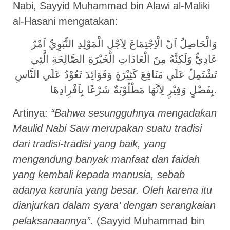
Nabi, Sayyid Muhammad bin Alawi al-Maliki
al-Hasani mengatakan:
وَالْحَاصِلُ اَنّ الْاِجْتِمَاعَ لِاَجْلِ الْمَوْلِدِ النَّبَوِيِّ اَمْرٌ
عَادِيٌّ وَلَكِنَّهُ مِنَ الْعَادَاتِ الْخَيْرَةِ الصَّالِحَةِ الَّتِي
تَشْتَمِلُ عَلَي مَنَافِعَ كَثِيْرَةٍ وَفَوَائِدَ تَعُوْدُ عَلَي النَّاسِ
بِفَضْلٍ وَفِيْرٍ لِاَنَّهَا مَطْلُوْبَةٌ شَرْعًا بِاَفْرِادِهَا.
Artinya:
“Bahwa sesungguhnya mengadakan
Maulid Nabi Saw merupakan suatu tradisi
dari tradisi-tradisi yang baik, yang
mengandung banyak manfaat dan faidah
yang kembali kepada manusia, sebab
adanya karunia yang besar. Oleh karena itu
dianjurkan dalam syara’ dengan serangkaian
pelaksanaannya”.
(Sayyid Muhammad bin