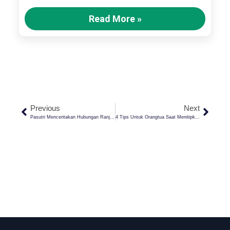
Read More »
Previous
Next
Pasutri Menceritakan Hubungan Ranjang Kepada Orang Lain? Ini Hukumnya!
4 Tips Untuk Orangtua Saat Menitipkan Anak Ke Pondok Pesantren