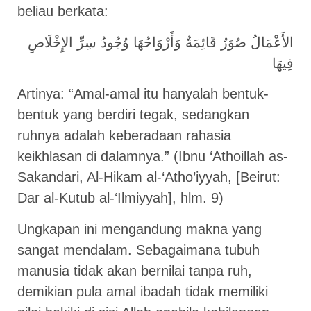
beliau berkata:
الأَعْمَالُ صُوَرٌ قَائِمَةٌ وَأَرْوَاحُهَا وُجُودُ سِرِّ الإِخْلَاصِ
فِيهَا
Artinya: “Amal-amal itu hanyalah bentuk-
bentuk yang berdiri tegak, sedangkan
ruhnya adalah keberadaan rahasia
keikhlasan di dalamnya.” (Ibnu ‘Athoillah as-
Sakandari, Al-Hikam al-‘Atho’iyyah, [Beirut:
Dar al-Kutub al-‘Ilmiyyah], hlm. 9)
Ungkapan ini mengandung makna yang
sangat mendalam. Sebagaimana tubuh
manusia tidak akan bernilai tanpa ruh,
demikian pula amal ibadah tidak memiliki