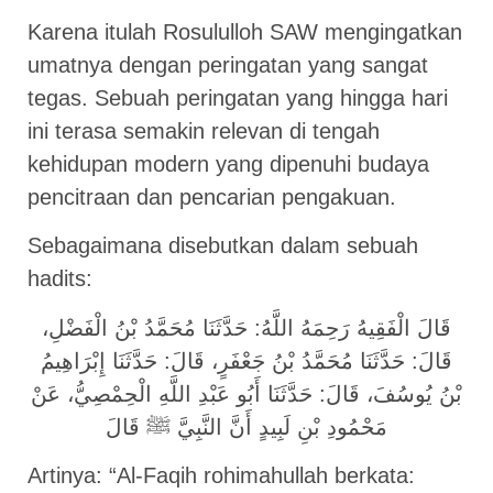
Karena itulah Rosululloh SAW mengingatkan
umatnya dengan peringatan yang sangat
tegas. Sebuah peringatan yang hingga hari
ini terasa semakin relevan di tengah
kehidupan modern yang dipenuhi budaya
pencitraan dan pencarian pengakuan.
Sebagaimana disebutkan dalam sebuah
hadits:
قَالَ الْفَقِيهُ رَحِمَهُ اللَّهُ: حَدَّثَنَا مُحَمَّدُ بْنُ الْفَضْلِ،
قَالَ: حَدَّثَنَا مُحَمَّدُ بْنُ جَعْفَرٍ، قَالَ: حَدَّثَنَا إِبْرَاهِيمُ
بْنُ يُوسُفَ، قَالَ: حَدَّثَنَا أَبُو عَبْدِ اللَّهِ الْحِمْصِيُّ، عَنْ
مَحْمُودِ بْنِ لَبِيدٍ أَنَّ النَّبِيَّ ﷺ قَالَ
Artinya: “Al-Faqih rohimahullah berkata: