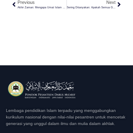
Previous
Next
Akhir Zaman: Mengapa Umat Islam Membutuhkan Finansial Yang Kuat Untuk Menjaga Agama?
Sering Ditanyakan: Apakah Semua Gaya Hubungan Suami Istri Diperbolehkan?
Lembaga pendidikan Islam terpadu yang menggabungkan
kurikulum nasional dengan nilai-nilai pesantren untuk mencetak
generasi yang unggul dalam ilmu dan mulia dalam akhlak.