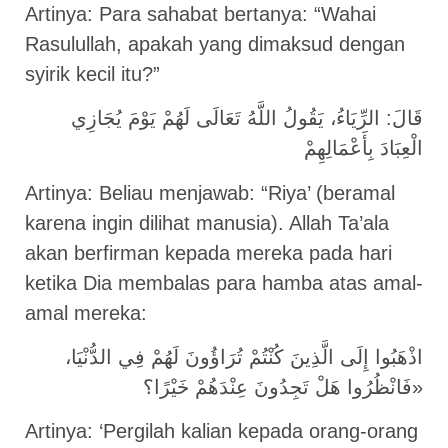
Artinya: Para sahabat bertanya: “Wahai
Rasulullah, apakah yang dimaksud dengan
syirik kecil itu?”
قَالَ: الرِّيَاءُ، يَقُولُ اللَّهُ تَعَالَى لَهُمْ يَوْمَ يُجَازِي
الْعِبَادَ بِأَعْمَالِهِمْ
Artinya: Beliau menjawab: “Riya’ (beramal
karena ingin dilihat manusia). Allah Ta’ala
akan berfirman kepada mereka pada hari
ketika Dia membalas para hamba atas amal-
amal mereka:
اذْهَبُوا إِلَى الَّذِينَ كُنْتُمْ تُرَاؤُونَ لَهُمْ فِي الدُّنْيَا،
فَانْظُرُوا هَلْ تَجِدُونَ عِنْدَهُمْ خَيْرًا؟»
Artinya: ‘Pergilah kalian kepada orang-orang