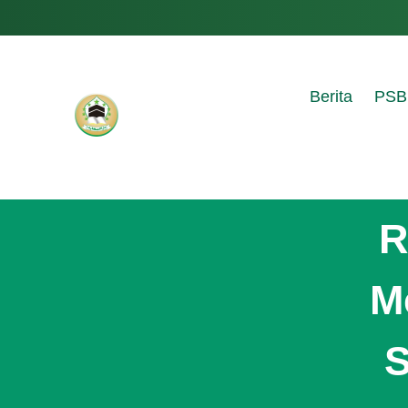
Berita
PSB
R
M
S