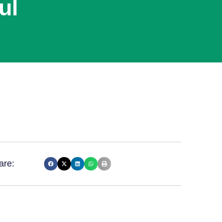
ul
are: