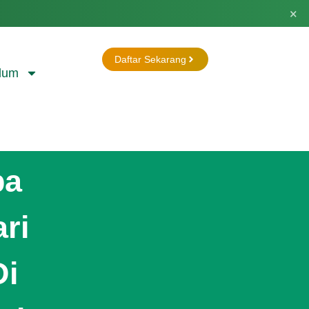
×
Daftar Sekarang
lum
ba
ri
Di