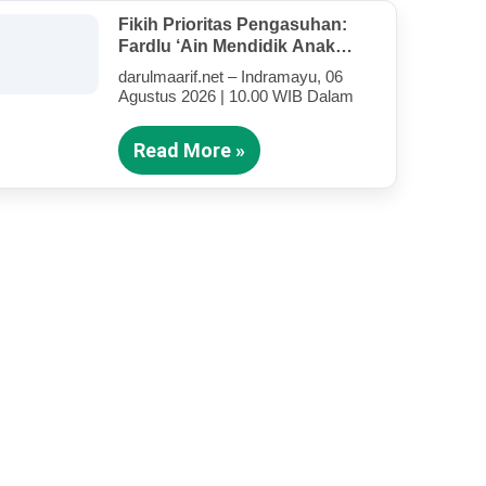
Fikih Prioritas Pengasuhan:
Fardlu ‘Ain Mendidik Anak
Kandung Di Tengah Kesibukan
darulmaarif.net – Indramayu, 06
Mengajar
Agustus 2026 | 10.00 WIB Dalam
Read More »