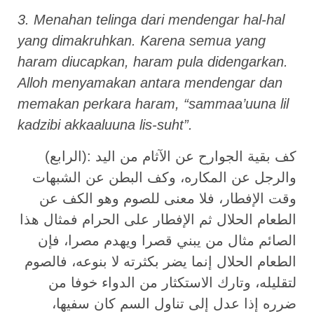
3. Menahan telinga dari mendengar hal-hal
yang dimakruhkan. Karena semua yang
haram diucapkan, haram pula didengarkan.
Alloh menyamakan antara mendengar dan
memakan perkara haram, “sammaa’uuna lil
kadzibi akkaaluuna lis-suht”.
(الرابع): كف بقية الجوارح عن الآثام من اليد
والرجل عن المكاره، وكف البطن عن الشبهات
وقت الإفطار، فلا معنى للصوم وهو الكف عن
الطعام الحلال ثم الإفطار على الحرام فمثال هذا
الصائم مثال من يبني قصرا ويهدم مصرا، فإن
الطعام الحلال إنما يضر بكثرته لا بنوعه، فالصوم
لتقليله، وتارك الاستكثار من الدواء خوفا من
ضرره إذا عدل إلى تناول السم كان سفيها،