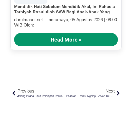
Mendidik Hati Sebelum Mendidik Akal, Ini Rahasia
Tarbiyah Rosululloh SAW Bagi Anak-Anak Yang
Terluka (Bagian III)
darulmaarif.net – Indramayu, 05 Agustus 2026 | 09.00
WIB Oleh:
Read More »
Previous
Next
Jelang Puasa, Ini 3 Persiapan Penting Menyambut Bulan Suci Ramadhan
Pasaran, Tradisi Ngalap Berkah Di Bulan Suci Ramadhan