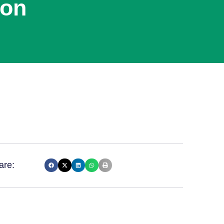
bon
are: