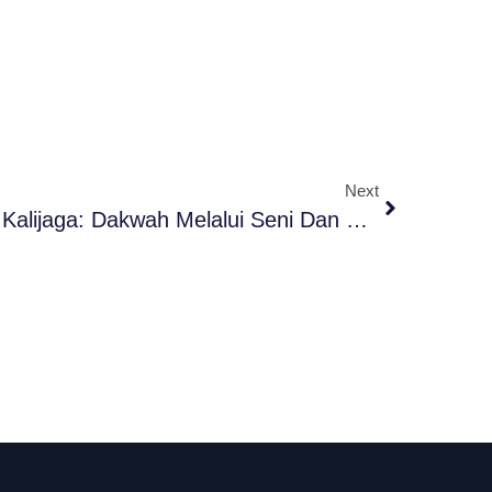
Next
Perjalanan Ziarah Sunan Kalijaga: Dakwah Melalui Seni Dan Budaya (Part 2)