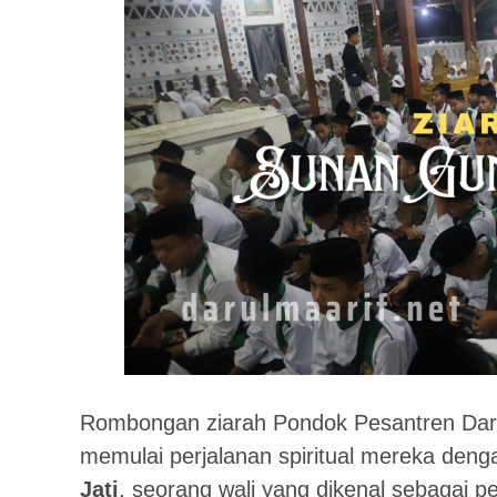
Rombongan ziarah Pondok Pesantren Daru
memulai perjalanan spiritual mereka den
Jati
, seorang wali yang dikenal sebagai 