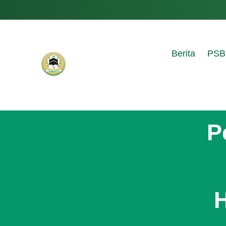
Berita
PSB
P
H