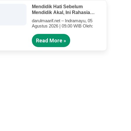
Mendidik Hati Sebelum
Mendidik Akal, Ini Rahasia
Tarbiyah Rosululloh SAW Bagi
darulmaarif.net – Indramayu, 05
Anak-Anak Yang Terluka
Agustus 2026 | 09.00 WIB Oleh:
(Bagian III)
Read More »