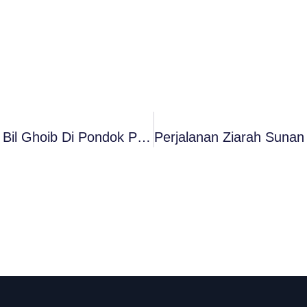
Haflah Tasyakkur Tahfidz Qur’an 5 Juz Bil Ghoib Di Pondok Pesantren Darul Ma’arif Berlangsung Khidmat