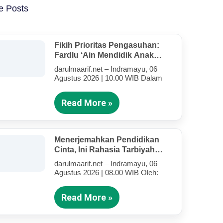
e Posts
Fikih Prioritas Pengasuhan:
Fardlu ‘Ain Mendidik Anak
Kandung Di Tengah Kesibukan
darulmaarif.net – Indramayu, 06
Mengajar
Agustus 2026 | 10.00 WIB Dalam
Read More »
Menerjemahkan Pendidikan
Cinta, Ini Rahasia Tarbiyah
Rosululloh SAW Bagi Anak-
darulmaarif.net – Indramayu, 06
Anak Yang Terluka (Bagian IV)
Agustus 2026 | 08.00 WIB Oleh:
Read More »