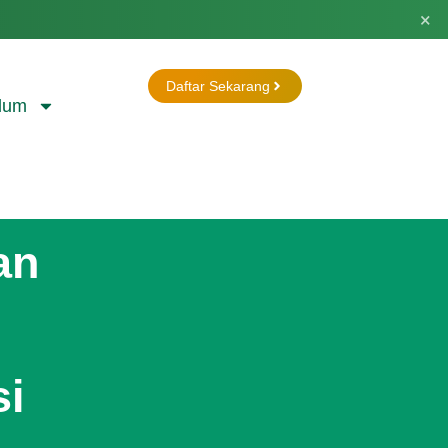
×
Daftar Sekarang
lum
an
si