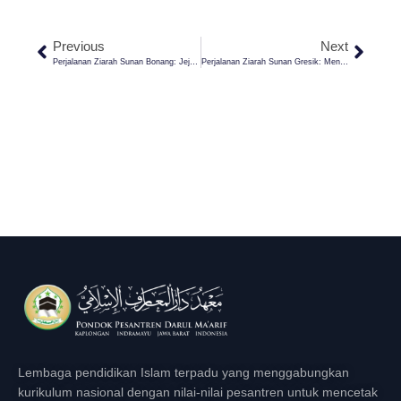
Previous
Next
Perjalanan Ziarah Sunan Bonang: Jejak Dakwah Sang Maestro Tasawuf Di Tuban (Part 6)
Perjalanan Ziarah Sunan Gresik: Mengenang Perjuangan Dakwah Syekh Maulana Malik Ibrahim (Part 8)
Lembaga pendidikan Islam terpadu yang menggabungkan
kurikulum nasional dengan nilai-nilai pesantren untuk mencetak