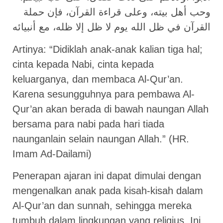
وحب أهل بيته، وعلى قراءة القرآن، فإن حملة
القرآن في ظل الله يوم لا ظل إلا ظله، مع أنبيائه
Artinya: “Didiklah anak-anak kalian tiga hal;
cinta kepada Nabi, cinta kepada
keluarganya, dan membaca Al-Qur’an.
Karena sesungguhnya para pembawa Al-
Qur’an akan berada di bawah naungan Allah
bersama para nabi pada hari tiada
naunganlain selain naungan Allah.” (HR.
Imam Ad-Dailami)
Penerapan ajaran ini dapat dimulai dengan
mengenalkan anak pada kisah-kisah dalam
Al-Qur’an dan sunnah, sehingga mereka
tumbuh dalam lingkungan yang religius. Ini