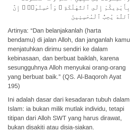
بِأَيْدِيكُمْ إِلَى ٱلتَّهْلُكَةِ ۛ وَأَحْسِنُوٓا۟ ۛ إِنَّ
ٱللَّهَ يُحِبُّ ٱلْمُحْسِنِينَ
Artinya: “Dan belanjakanlah (harta
bendamu) di jalan Alloh, dan janganlah kamu
menjatuhkan dirimu sendiri ke dalam
kebinasaan, dan berbuat baiklah, karena
sesungguhnya Alloh menyukai orang-orang
yang berbuat baik.” (QS. Al-Baqoroh Ayat
195)
Ini adalah dasar dari kesadaran tubuh dalam
Islam: ia bukan milik mutlak individu, tetapi
titipan dari Alloh SWT yang harus dirawat,
bukan disakiti atau disia-siakan.