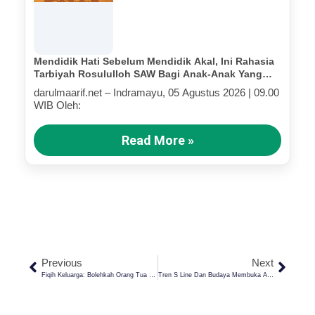
Mendidik Hati Sebelum Mendidik Akal, Ini Rahasia
Tarbiyah Rosululloh SAW Bagi Anak-Anak Yang
Terluka (Bagian III)
darulmaarif.net – Indramayu, 05 Agustus 2026 | 09.00
WIB Oleh:
Read More »
Previous
Next
Fiqih Keluarga: Bolehkah Orang Tua Memukul Anaknya Dalam Islam? Ini Batasannya
Tren S Line Dan Budaya Membuka Aib: Perspektif Islam Atas Gaya Hidup Pop Yang Menyimpang