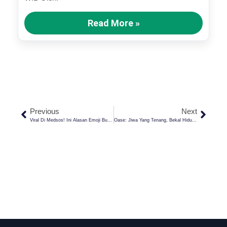
Read More »
Previous
Next
Viral Di Medsos! Ini Alasan Emoji Buah Semangka Dipakai Untuk Dukung Palestina
Oase: Jiwa Yang Tenang, Bekal Hidup Menghadap Alloh