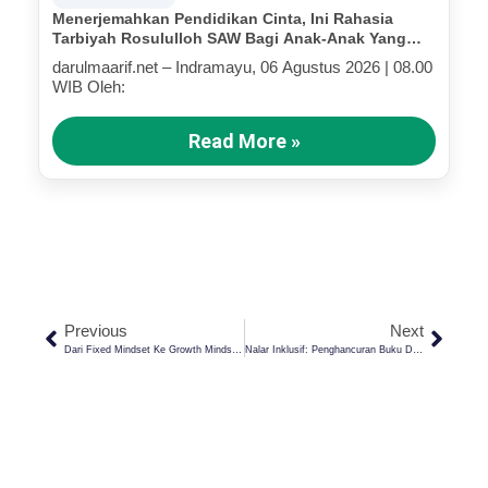
Menerjemahkan Pendidikan Cinta, Ini Rahasia
Tarbiyah Rosululloh SAW Bagi Anak-Anak Yang
Terluka (Bagian IV)
darulmaarif.net – Indramayu, 06 Agustus 2026 | 08.00
WIB Oleh:
Read More »
Previous
Next
Dari Fixed Mindset Ke Growth Mindset, Lalu Ke Mindset Filosofis: Jalan Panjang Pendidikan Menuju Hikmah
Nalar Inklusif: Penghancuran Buku Dari Masa Ke Masa Dan Konteks Masalah Utama Umat Manusia