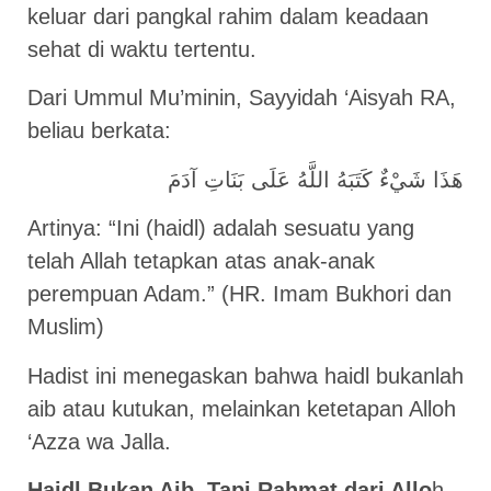
keluar dari pangkal rahim dalam keadaan
sehat di waktu tertentu.
Dari Ummul Mu’minin, Sayyidah ‘Aisyah RA,
beliau berkata:
هَذَا شَيْءٌ كَتَبَهُ اللَّهُ عَلَى بَنَاتِ آدَمَ
Artinya: “Ini (haidl) adalah sesuatu yang
telah Allah tetapkan atas anak-anak
perempuan Adam.” (HR. Imam Bukhori dan
Muslim)
Hadist ini menegaskan bahwa haidl bukanlah
aib atau kutukan, melainkan ketetapan Alloh
‘Azza wa Jalla.
Haidl Bukan Aib, Tapi Rahmat dari Allo
h