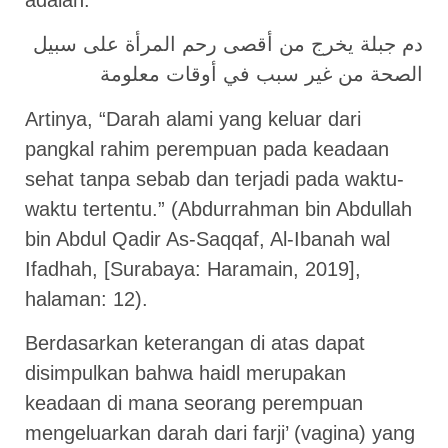
دم جبلة يخرج من أقصى رحم المرأة على سبيل
الصحة من غير سبب في أوقات معلومة
Artinya, “Darah alami yang keluar dari
pangkal rahim perempuan pada keadaan
sehat tanpa sebab dan terjadi pada waktu-
waktu tertentu.” (Abdurrahman bin Abdullah
bin Abdul Qadir As-Saqqaf, Al-Ibanah wal
Ifadhah, [Surabaya: Haramain, 2019],
halaman: 12).
Berdasarkan keterangan di atas dapat
disimpulkan bahwa haidl merupakan
keadaan di mana seorang perempuan
mengeluarkan darah dari farji’ (vagina) yang