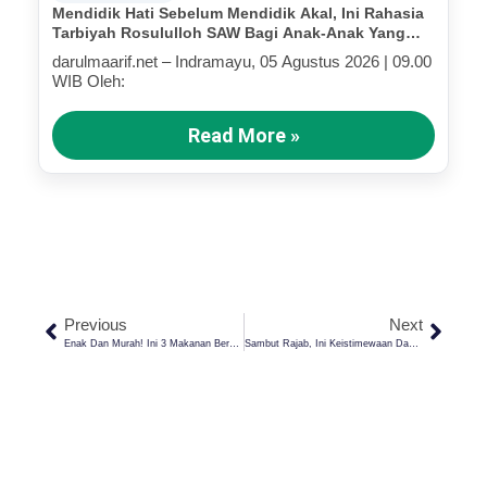
Mendidik Hati Sebelum Mendidik Akal, Ini Rahasia
Tarbiyah Rosululloh SAW Bagi Anak-Anak Yang
Terluka (Bagian III)
darulmaarif.net – Indramayu, 05 Agustus 2026 | 09.00
WIB Oleh:
Read More »
Previous
Next
Enak Dan Murah! Ini 3 Makanan Berbahan Tepung Serbaguna Favorit Anak Santri
Sambut Rajab, Ini Keistimewaan Dan Kemuliaannya Bagi Umat Islam