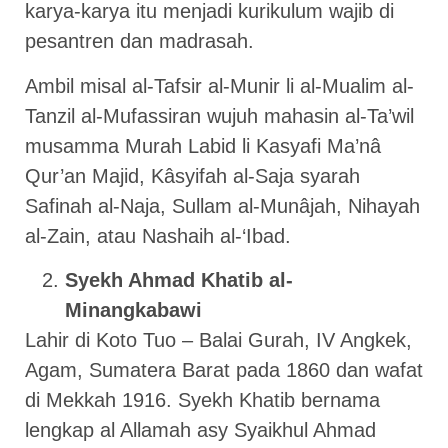
karya-karya itu menjadi kurikulum wajib di
pesantren dan madrasah.
Ambil misal al-Tafsir al-Munir li al-Mualim al-
Tanzil al-Mufassiran wujuh mahasin al-Ta’wil
musamma Murah Labid li Kasyafi Ma’nâ
Qur’an Majid, Kâsyifah al-Saja syarah
Safinah al-Naja, Sullam al-Munâjah, Nihayah
al-Zain, atau Nashaih al-‘Ibad.
Syekh Ahmad Khatib al-
Minangkabawi
Lahir di Koto Tuo – Balai Gurah, IV Angkek,
Agam, Sumatera Barat pada 1860 dan wafat
di Mekkah 1916. Syekh Khatib bernama
lengkap al Allamah asy Syaikhul Ahmad