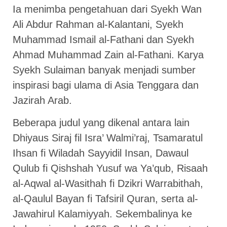
Ia menimba pengetahuan dari Syekh Wan
Ali Abdur Rahman al-Kalantani, Syekh
Muhammad Ismail al-Fathani dan Syekh
Ahmad Muhammad Zain al-Fathani. Karya
Syekh Sulaiman banyak menjadi sumber
inspirasi bagi ulama di Asia Tenggara dan
Jazirah Arab.
Beberapa judul yang dikenal antara lain
Dhiyaus Siraj fil Isra’ Walmi’raj, Tsamaratul
Ihsan fi Wiladah Sayyidil Insan, Dawaul
Qulub fi Qishshah Yusuf wa Ya’qub, Risaah
al-Aqwal al-Wasithah fi Dzikri Warrabithah,
al-Qaulul Bayan fi Tafsiril Quran, serta al-
Jawahirul Kalamiyyah. Sekembalinya ke