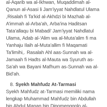
al-Aqarib wa al-Ikhwan, Muqaddimah al-
Qanun al-Asasi li Jam’iyyat Nahdlatul Ulama
,Risalah fi Ta’kid al-Akhdzi bi Mazhab al-
A’immah al-Arba’ah, Arba’ina Haditsan
Tata’allaqu bi Mabadi’ Jam’iyyat Nahdlatul
Ulama, Adab al-‘Alim wa al-Muta’alim fi ma
Yanhaju Ilaih al-Muta’allim fi Maqamati
Ta’limihi,. Rasalah Ahl aas-Sunnah wa al-
Jamaah fi Hadts al-Mauta wa Syuruth as-
Sa’ah wa Bayani Mafhum as-Sunnah wa al-
Bid’ah.
Syekh Mahfudz At-Tarmasi
Syekh Mahfudz at-Tarmasi memiliki nama
lengkap Muhammad Mahfudz bin Abdullah
bin Abdul Manan bin Dipomenggolo al-