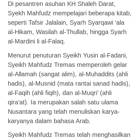
Di pesantren asuhan KH Shaleh Darat,
Syekh Mahfudz mempelajari beberapa kitab,
seperti Tafsir Jalalain, Syarh Syarqawi ‘ala
al-Hikam, Wasilah al-Thullab, hingga Syarh
al-Mardini li al-Falaq.
Menurut penuturan Syeikh Yusin al-Fadani,
Syeikh Mahfudz Tremas memperoleh gelar
al-Allamah (sangat alim), al-Muhaddits (ahli
hadis), al-Musnid (mata rantai sanad hadis),
al-Faqih (ahli fiqih), dan al-Muqri’ (ahli
qira’at). Ia merupakan salah satu ulama
Nusantara yang telah menuliskan karya-
karyanya dalam bahasa Arab.
Syeikh Mahfudz Tremas telah menghasilkan