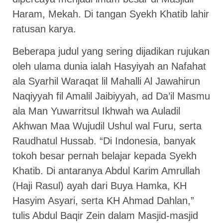
Haram, Mekah. Di tangan Syekh Khatib lahir
ratusan karya.
Beberapa judul yang sering dijadikan rujukan
oleh ulama dunia ialah Hasyiyah an Nafahat
ala Syarhil Waraqat lil Mahalli Al Jawahirun
Naqiyyah fil Amalil Jaibiyyah, ad Da’il Masmu
ala Man Yuwarritsul Ikhwah wa Auladil
Akhwan Maa Wujudil Ushul wal Furu, serta
Raudhatul Hussab. “Di Indonesia, banyak
tokoh besar pernah belajar kepada Syekh
Khatib. Di antaranya Abdul Karim Amrullah
(Haji Rasul) ayah dari Buya Hamka, KH
Hasyim Asyari, serta KH Ahmad Dahlan,”
tulis Abdul Baqir Zein dalam Masjid-masjid