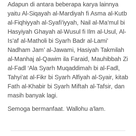
Adapun di antara beberapa karya lainnya
yaitu Al-Siqayah al-Mardiyah fi Asma al-Kutb
al-Fiqhiyyah al-Syafi’iyyah, Nail al-Ma’mul bi
Hasyiyah Ghayah al-Wusul fi Ilm al-Usul, Al-
Is’af al-Matholi bi Syarh Badr al-Lami’
Nadham Jam’ al-Jawami, Hasiyah Takmilah
al-Manhaj al-Qawim ila Faraid, Mauhibbah Zi
al-Fadl ‘Ala Syarh Muqaddimah bi al-Fadl,
Tahyi’at al-Fikr bi Syarh Alfiyah al-Syair, kitab
Fath al-Khabir bi Syarh Miftah al-Tafsir, dan
masih banyak lagi.
Semoga bermanfaat. Wallohu a’lam.