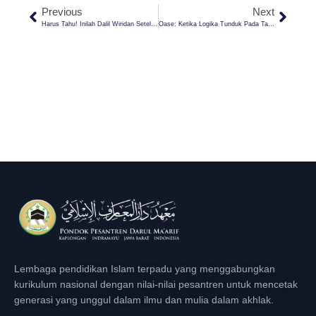
Previous
Next
Harus Tahu! Inilah Dalil Wiridan Setelah Sholat Yang Perlu Kamu Amalkan
Oase: Ketika Logika Tunduk Pada Takdir, Berpikirlah Seperti Nabi!
Lembaga pendidikan Islam terpadu yang menggabungkan
kurikulum nasional dengan nilai-nilai pesantren untuk mencetak
generasi yang unggul dalam ilmu dan mulia dalam akhlak.