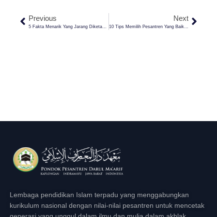
Previous
Next
5 Fakta Menarik Yang Jarang Diketahui Orang Dari Idul Fitri
10 Tips Memilih Pesantren Yang Baik Untuk Anak
Lembaga pendidikan Islam terpadu yang menggabungkan
kurikulum nasional dengan nilai-nilai pesantren untuk mencetak
generasi yang unggul dalam ilmu dan mulia dalam akhlak.