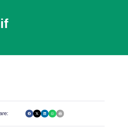
if
are: