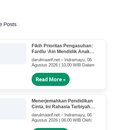
e Posts
Fikih Prioritas Pengasuhan:
Fardlu ‘Ain Mendidik Anak
Kandung Di Tengah Kesibukan
darulmaarif.net – Indramayu, 06
Mengajar
Agustus 2026 | 10.00 WIB Dalam
Read More »
Menerjemahkan Pendidikan
Cinta, Ini Rahasia Tarbiyah
Rosululloh SAW Bagi Anak-
darulmaarif.net – Indramayu, 06
Anak Yang Terluka (Bagian IV)
Agustus 2026 | 08.00 WIB Oleh: