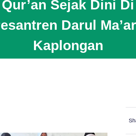
Qur’an Sejak Dini Di
esantren Darul Ma’ar
Kaplongan
Sh