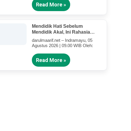
Read More »
Mendidik Hati Sebelum
Mendidik Akal, Ini Rahasia
Tarbiyah Rosululloh SAW Bagi
darulmaarif.net – Indramayu, 05
Anak-Anak Yang Terluka
Agustus 2026 | 09.00 WIB Oleh:
(Bagian III)
Read More »