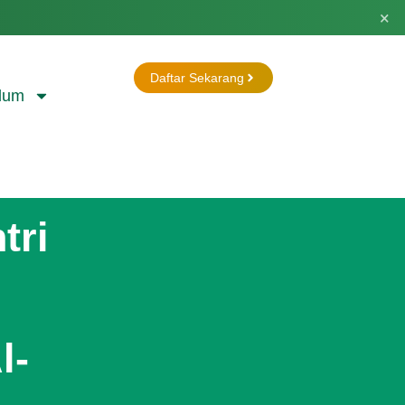
×
Daftar Sekarang
lum
tri
g
l-