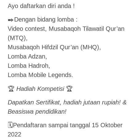
Ayo daftarkan diri anda !
✒️Dengan bidang lomba :
Video contest, Musabaqoh Tilawatil Qur’an
(MTQ),
Musabaqoh Hifdzil Qur’an (MHQ),
Lomba Adzan,
Lomba Hadroh,
Lomba Mobile Legends.
🏆
Hadiah Kompetisi
🏆
Dapatkan Sertifikat, hadiah jutaan rupiah! &
Beasiswa pendidikan!
🗓️Pendaftaran sampai tanggal 15 Oktober
2022