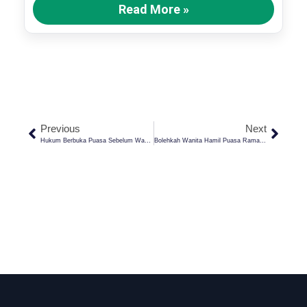
Read More »
Previous
Next
Hukum Berbuka Puasa Sebelum Waktunya Karena Mengira Sudah Maghrib
Bolehkah Wanita Hamil Puasa Ramadhan Penuh? Ini Penjelasan Fiqihnya