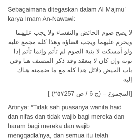
Sebagaimana ditegaskan dalam Al-Majmu’
karya Imam An-Nawawi:
لا يصح صوم الحائض والنفساء ولا يجب عليهما
ويحرم عليهما ويجب قضاؤه وهذا كله مجمع عليه
ولو أمسكت لا بنية الصوم لم تأثم وإنما تأثم إذا
نوته وإن كان لا ينعقد وقد ذكر المصنف هنا وفى
باب الحيض دلائل هذا كله مع ما ضممته هناك
إليه
[ المجموع – (ج 6 / ص ٢٥٧257)]
Artinya: “Tidak sah puasanya wanita haid
dan nifas dan tidak wajib bagi mereka dan
haram bagi mereka dan wajib
mengqadla’nya, dan semua itu telah