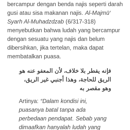
bercampur dengan benda najis seperti darah
gusi atau sisa makanan najis.
Al-Majmū‘
Syarh Al-Muhadzdzab
(6/317-318)
menyebutkan bahwa ludah yang bercampur
dengan sesuatu yang najis dan belum
dibersihkan, jika tertelan, maka dapat
membatalkan puasa.
فإنه يفطر بلا خلاف، لأن المعفو عنه هو
الريق للحاجة، وهذا أجنبي غير الريق،
وهو مقصر به
Artinya:
“Dalam kondisi ini,
puasanya batal tanpa ada
perbedaan pendapat. Sebab yang
dimaafkan hanyalah ludah yang