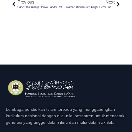
Previous
Next
Oase: Tak Cukup Hanya Pandai Retorika, Siapa Sebenarnya Hakikat Guru Sejati?
Ramai! Ribuan Istri Gugat Cerai Suami Lantaran Uang Nafkah Kurang, Apa Hukumnya?
Lembaga pendidikan Islam terpadu yang menggabungkan
kurikulum nasional dengan nilai-nilai pesantren untuk mencetak
generasi yang unggul dalam ilmu dan mulia dalam akhlak.