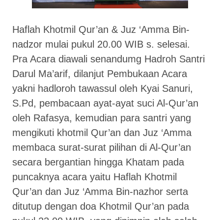
Haflah Khotmil Qur’an & Juz ‘Amma Bin-
nadzor mulai pukul 20.00 WIB s. selesai.
Pra Acara diawali senandumg Hadroh Santri
Darul Ma’arif, dilanjut Pembukaan Acara
yakni hadloroh tawassul oleh Kyai Sanuri,
S.Pd, pembacaan ayat-ayat suci Al-Qur’an
oleh Rafasya, kemudian para santri yang
mengikuti khotmil Qur’an dan Juz ‘Amma
membaca surat-surat pilihan di Al-Qur’an
secara bergantian hingga Khatam pada
puncaknya acara yaitu Haflah Khotmil
Qur’an dan Juz ‘Amma Bin-nazhor serta
ditutup dengan doa Khotmil Qur’an pada