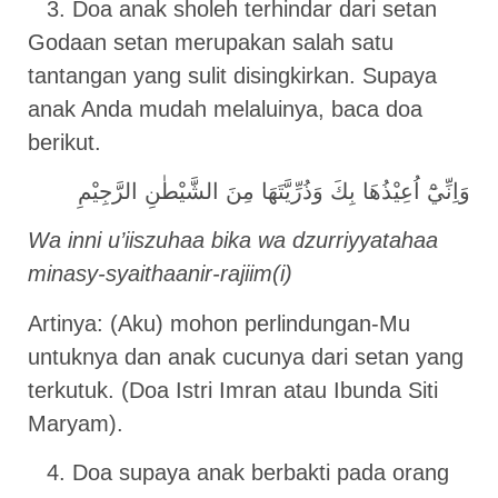
Doa anak sholeh terhindar dari setan
Godaan setan merupakan salah satu
tantangan yang sulit disingkirkan. Supaya
anak Anda mudah melaluinya, baca doa
berikut.
وَاِنِّيْٓ اُعِيْذُهَا بِكَ وَذُرِّيَّتَهَا مِنَ الشَّيْطٰنِ الرَّجِيْمِ
Wa inni u’iiszuhaa bika wa dzurriyyatahaa
minasy-syaithaanir-rajiim(i)
Artinya: (Aku) mohon perlindungan-Mu
untuknya dan anak cucunya dari setan yang
terkutuk. (Doa Istri Imran atau Ibunda Siti
Maryam).
Doa supaya anak berbakti pada orang