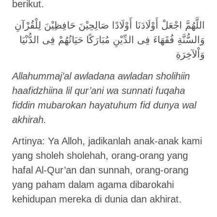
berikut.
اللَّهُمَّ اجْعَلْ أَوْلَادَنَا أَوْلَادًا صَالِحِيْنَ حَافِظِيْنَ لِلْقُرْآنِ
وَالسُّنَّةِ فُقَهَاءَ فِى الدِّيْنِ مُبَارَكًا حَيَاتُهُمْ فِى الدُّنْيَا
وَاْلآخِرَةِ
Allahummaj’al awladana awladan sholihiin
haafidzhiina lil qur’ani wa sunnati fuqaha
fiddin mubarokan hayatuhum fid dunya wal
akhirah.
Artinya: Ya Alloh, jadikanlah anak-anak kami
yang sholeh sholehah, orang-orang yang
hafal Al-Qur’an dan sunnah, orang-orang
yang paham dalam agama dibarokahi
kehidupan mereka di dunia dan akhirat.