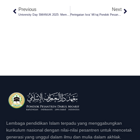
Previous
Next
University Day SMANUK 2025: Membantu Siswa Merancang Masa Depan Dengan Bijak
Peringatan Isra’ Mi’raj Pondok Pesantren Darul Ma’arif 2025: Membangun Karakter Mulia Dengan Semangat Isra’ Mi’raj
Lembaga pendidikan Islam terpadu yang menggabungkan
kurikulum nasional dengan nilai-nilai pesantren untuk mencetak
generasi yang unggul dalam ilmu dan mulia dalam akhlak.