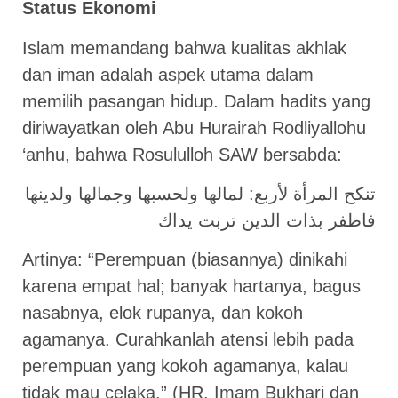
Status Ekonomi
Islam memandang bahwa kualitas akhlak
dan iman adalah aspek utama dalam
memilih pasangan hidup. Dalam hadits yang
diriwayatkan oleh Abu Hurairah Rodliyallohu
‘anhu, bahwa Rosululloh SAW bersabda:
تنكح المرأة لأربع: لمالها ولحسبها وجمالها ولدينها
فاظفر بذات الدين تربت يداك
Artinya: “Perempuan (biasannya) dinikahi
karena empat hal; banyak hartanya, bagus
nasabnya, elok rupanya, dan kokoh
agamanya. Curahkanlah atensi lebih pada
perempuan yang kokoh agamanya, kalau
tidak mau celaka.” (HR. Imam Bukhari dan