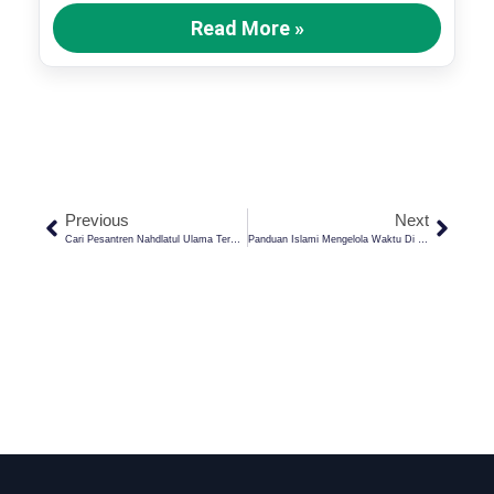
Read More »
Previous
Next
Cari Pesantren Nahdlatul Ulama Termegah Di Indramayu? Pondok Pesantren Darul Ma’arif Kaplongan Indramayu Pilihannya!
Panduan Islami Mengelola Waktu Di Era Digital