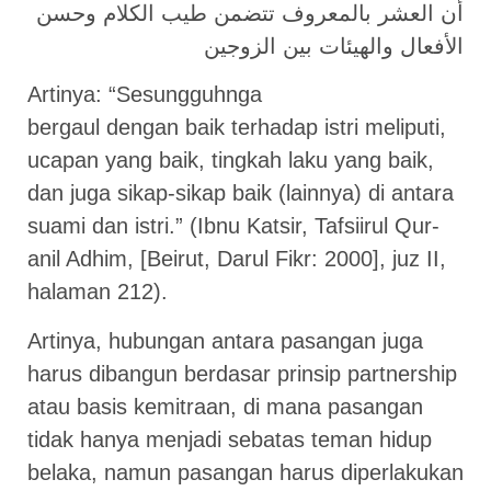
أن العشر بالمعروف تتضمن طيب الكلام وحسن
الأفعال والهيئات بين الزوجين
Artinya: “Sesungguhnga
bergaul dengan baik terhadap istri meliputi,
ucapan yang baik, tingkah laku yang baik,
dan juga sikap-sikap baik (lainnya) di antara
suami dan istri.” (Ibnu Katsir, Tafsiirul Qur-
anil Adhim, [Beirut, Darul Fikr: 2000], juz II,
halaman 212).
Artinya, hubungan antara pasangan juga
harus dibangun berdasar prinsip partnership
atau basis kemitraan, di mana pasangan
tidak hanya menjadi sebatas teman hidup
belaka, namun pasangan harus diperlakukan