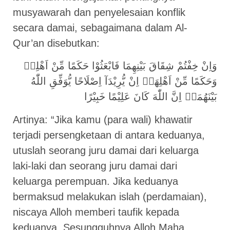
musyawarah dan penyelesaian konflik
secara damai, sebagaimana dalam Al-
Qur’an disebutkan:
وَاِنْ خِفْتُمْ شِقَاقَ بَيْنِهِمَا فَابْعَثُوْا حَكَمًا مِّنْ اَهْلِهٖ
وَحَكَمًا مِّنْ اَهْلِهَاۚ اِنْ يُّرِيْدَآ اِصْلَاحًا يُّوَفِّقِ اللّٰهُ
بَيْنَهُمَاۗ اِنَّ اللّٰهَ كَانَ عَلِيْمًا خَبِيْرًا
Artinya: “Jika kamu (para wali) khawatir
terjadi persengketaan di antara keduanya,
utuslah seorang juru damai dari keluarga
laki-laki dan seorang juru damai dari
keluarga perempuan. Jika keduanya
bermaksud melakukan islah (perdamaian),
niscaya Alloh memberi taufik kepada
keduanya. Sesungguhnya Alloh Maha