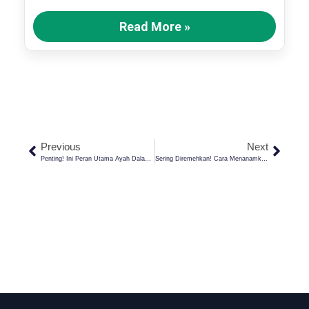
Read More »
Previous
Next
Penting! Ini Peran Utama Ayah Dalam Pendidikan Akhlak Anak
Sering Diremehkan! Cara Menanamkan Cinta Ibadah Pada Anak Kita Sejak Dini