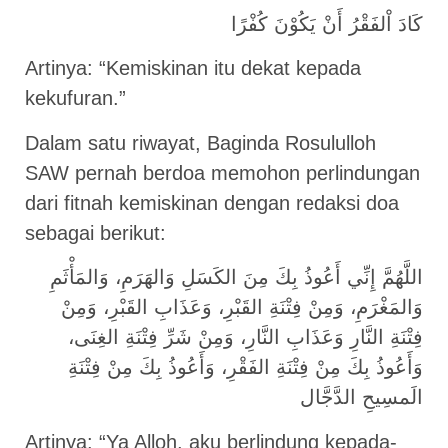
كَادَ اْلفَقْرُ أَنْ يَكُوْنَ كُفْرًا
Artinya: “Kemiskinan itu dekat kepada
kekufuran.”
Dalam satu riwayat, Baginda Rosululloh
SAW pernah berdoa memohon perlindungan
dari fitnah kemiskinan dengan redaksi doa
sebagai berikut:
اللَّهُمَّ إِنِّي أَعُوذُ بِكَ مِنَ الكَسَلِ وَالهَرَمِ، وَالمَأْثَمِ
وَالمَغْرَمِ، وَمِنْ فِتْنَةِ القَبْرِ، وَعَذَابِ القَبْرِ، وَمِنْ
فِتْنَةِ النَّارِ وَعَذَابِ النَّارِ، وَمِنْ شَرِّ فِتْنَةِ الغِنَى،
وَأَعُوذُ بِكَ مِنْ فِتْنَةِ الفَقْرِ، وَأَعُوذُ بِكَ مِنْ فِتْنَةِ
الَمسِيحِ الدَّجَّال
Artinya: “Ya Alloh, aku berlindung kepada-