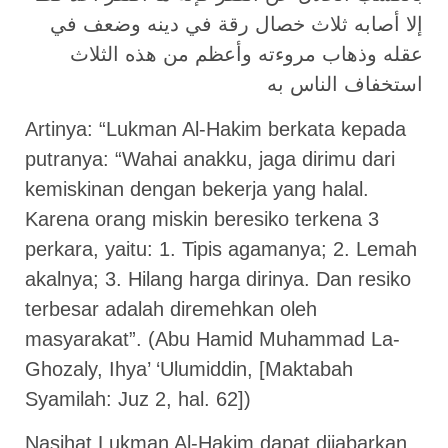
ﺇﻻ ﺃﺻﺎﺑﻪ ﺛﻼﺙ ﺧﺼﺎﻝ ﺭﻗﺔ ﻓﻲ ﺩﻳﻨﻪ ﻭﺿﻌﻒ ﻓﻲ
ﻋﻘﻠﻪ ﻭﺫﻫﺎﺏ ﻣﺮﻭءﺗﻪ ﻭﺃﻋﻈﻢ ﻣﻦ ﻫﺬﻩ اﻟﺜﻼﺙ
اﺳﺘﺨﻔﺎﻑ اﻟﻨﺎﺱ ﺑﻪ
Artinya: “Lukman Al-Hakim berkata kepada
putranya: “Wahai anakku, jaga dirimu dari
kemiskinan dengan bekerja yang halal.
Karena orang miskin beresiko terkena 3
perkara, yaitu: 1. Tipis agamanya; 2. Lemah
akalnya; 3. Hilang harga dirinya. Dan resiko
terbesar adalah diremehkan oleh
masyarakat”. (Abu Hamid Muhammad La-
Ghozaly, Ihya’ ‘Ulumiddin, [Maktabah
Syamilah: Juz 2, hal. 62])
Nasihat Lukman Al-Hakim dapat dijabarkan