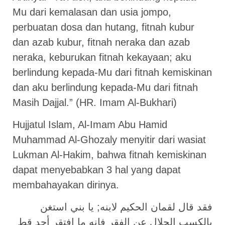
Mu dari kemalasan dan usia jompo,
perbuatan dosa dan hutang, fitnah kubur
dan azab kubur, fitnah neraka dan azab
neraka, keburukan fitnah kekayaan; aku
berlindung kepada-Mu dari fitnah kemiskinan
dan aku berlindung kepada-Mu dari fitnah
Masih Dajjal.” (HR. Imam Al-Bukhari)
Hujjatul Islam, Al-Imam Abu Hamid
Muhammad Al-Ghozaly menyitir dari wasiat
Lukman Al-Hakim, bahwa fitnah kemiskinan
dapat menyebabkan 3 hal yang dapat
membahayakan dirinya.
ﻓﻘﺪ ﻗﺎﻝ ﻟﻘﻤﺎﻥ اﻟﺤﻜﻴﻢ ﻻﺑﻨﻪ; ﻳﺎ ﺑﻨﻲ اﺳﺘﻐﻦ
ﺑﺎﻟﻜﺴﺐ اﻟﺤﻼﻝ ﻋﻦ اﻟﻔﻘﺮ ﻓﺈﻧﻪ ﻣﺎ اﻓﺘﻘﺮ ﺃﺣﺪ ﻗﻂ