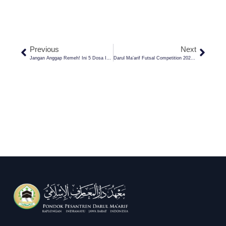
Previous
Next
Jangan Anggap Remeh! Ini 5 Dosa Istri Kepada Suami
Darul Ma’arif Futsal Competition 2025 Resmi Dibuka! 98 Tim Siap Bertarung Di Ajang Bergengsi Ciayumajakuning