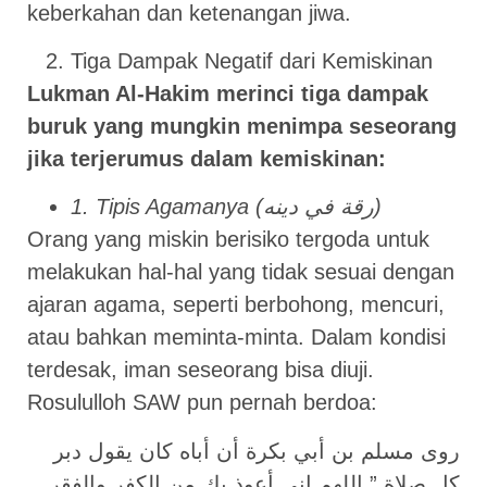
keberkahan dan ketenangan jiwa.
Tiga Dampak Negatif dari Kemiskinan
Lukman Al-Hakim merinci tiga dampak
buruk yang mungkin menimpa seseorang
jika terjerumus dalam kemiskinan:
1. Tipis Agamanya (رقة في دينه)
Orang yang miskin berisiko tergoda untuk
melakukan hal-hal yang tidak sesuai dengan
ajaran agama, seperti berbohong, mencuri,
atau bahkan meminta-minta. Dalam kondisi
terdesak, iman seseorang bisa diuji.
Rosululloh SAW pun pernah berdoa:
روى مسلم بن أبي بكرة أن أباه كان يقول دبر
كل صلاة ” اللهم إني أعوذ بك من الكفر والفقر