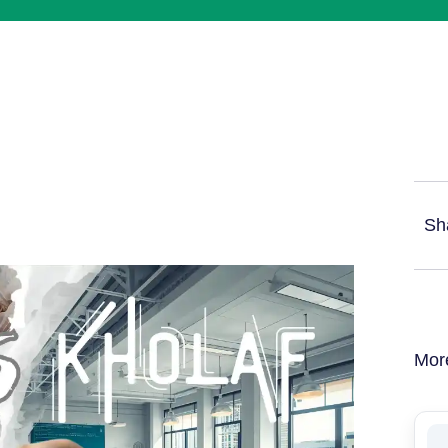
Sh
Mor