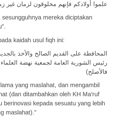
ا أولادكم فإنهم مخلوقون لزمان غير زمانكم
na sesungguhnya mereka diciptakan
”.
da kaidah usul fiqh ini:
ديد الأصلح (وزاده كياهي الحاج معروف أمين
ابقا: والإصلاح إلى ما هو الأصلح ثم الأصلح
فالأصلح)
n lama yang maslahat, dan mengambil
hat (dan ditambahkan oleh KH Ma’ruf
 berinovasi kepada sesuatu yang lebih
ng maslahat).”