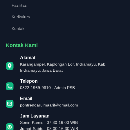
Fasilitas
Kurikulum
Kontak
Kontak Kami
Alamat
Karangampel, Kaplongan Lor, Indramayu, Kab.
Indramayu, Jawa Barat
Telepon
0822-1969-9610 - Admin PSB
Email
pontrendarulmaarif@gmail.com
Jam Layanan
Senin-Kamis : 07:30-16.00 WIB
Jumat-Sabtu : 08:00-16:30 WIB