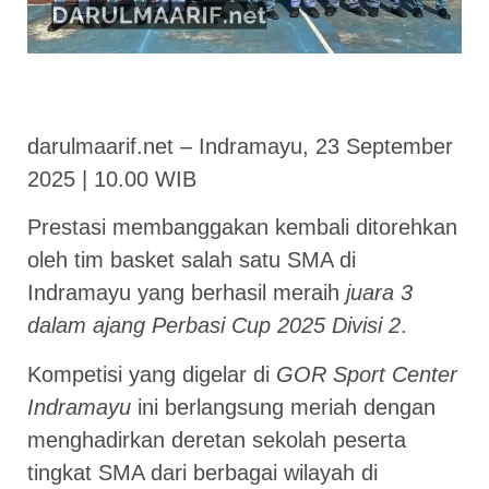
darulmaarif.net – Indramayu, 23 September
2025 | 10.00 WIB
Prestasi membanggakan kembali ditorehkan
oleh tim basket salah satu SMA di
Indramayu yang berhasil meraih
juara 3
dalam ajang Perbasi Cup 2025 Divisi 2
.
Kompetisi yang digelar di
GOR Sport Center
Indramayu
ini berlangsung meriah dengan
menghadirkan deretan sekolah peserta
tingkat SMA dari berbagai wilayah di