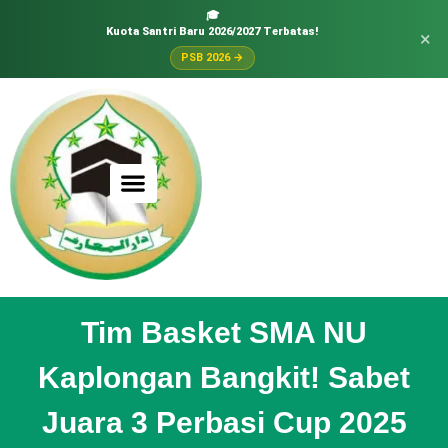
🎓
Kuota Santri Baru 2026/2027 Terbatas!
×
PSB 2026 →
Tim Basket SMA NU
Kaplongan Bangkit! Sabet
Juara 3 Perbasi Cup 2025