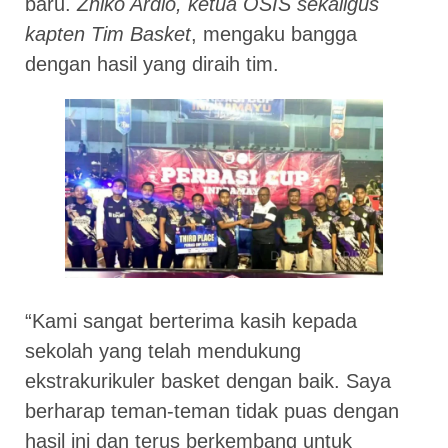
baru.
Zhiko Ardio, ketua OSIS sekaligus
kapten Tim Basket
, mengaku bangga
dengan hasil yang diraih tim.
“Kami sangat berterima kasih kepada
sekolah yang telah mendukung
ekstrakurikuler basket dengan baik. Saya
berharap teman-teman tidak puas dengan
hasil ini dan terus berkembang untuk