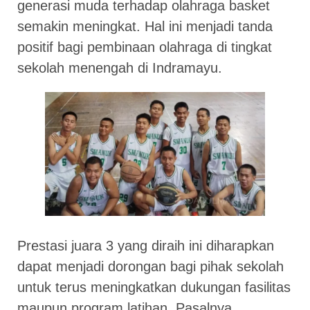
generasi muda terhadap olahraga basket
semakin meningkat. Hal ini menjadi tanda
positif bagi pembinaan olahraga di tingkat
sekolah menengah di Indramayu.
Prestasi juara 3 yang diraih ini diharapkan
dapat menjadi dorongan bagi pihak sekolah
untuk terus meningkatkan dukungan fasilitas
maupun program latihan. Pasalnya,