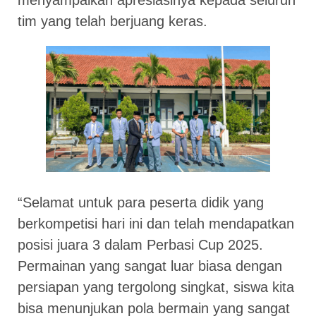
tim yang telah berjuang keras.
“Selamat untuk para peserta didik yang
berkompetisi hari ini dan telah mendapatkan
posisi juara 3 dalam Perbasi Cup 2025.
Permainan yang sangat luar biasa dengan
persiapan yang tergolong singkat, siswa kita
bisa menunjukan pola bermain yang sangat