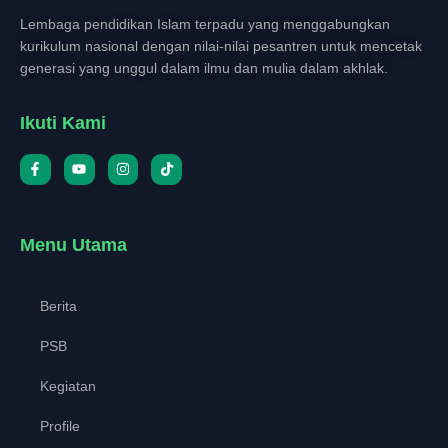
Lembaga pendidikan Islam terpadu yang menggabungkan
kurikulum nasional dengan nilai-nilai pesantren untuk mencetak
generasi yang unggul dalam ilmu dan mulia dalam akhlak.
Ikuti Kami
Menu Utama
Berita
PSB
Kegiatan
Profile