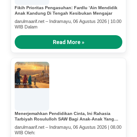
Fikih Prioritas Pengasuhan: Fardlu ‘Ain Mendidik
Anak Kandung Di Tengah Kesibukan Mengajar
darulmaarif.net – Indramayu, 06 Agustus 2026 | 10.00
WIB Dalam
Read More »
Menerjemahkan Pendidikan Cinta, Ini Rahasia
Tarbiyah Rosululloh SAW Bagi Anak-Anak Yang
Terluka (Bagian IV)
darulmaarif.net – Indramayu, 06 Agustus 2026 | 08.00
WIB Oleh: