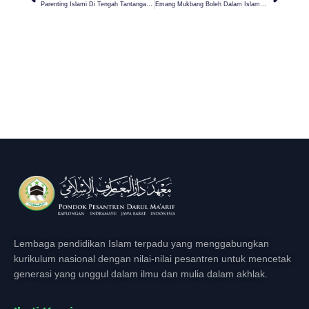
Parenting Islami Di Tengah Tantangan Ideologi Gender
Emang Mukbang Boleh Dalam Islam? Cek, Ini Jawabannya!
Lembaga pendidikan Islam terpadu yang menggabungkan
kurikulum nasional dengan nilai-nilai pesantren untuk mencetak
generasi yang unggul dalam ilmu dan mulia dalam akhlak.