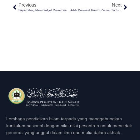
Previous
Next
Siapa Bilang Main Gadget Cuma Buang Waktu? Media Sosial Bisa Jadi Pintu Menuju Surga! Yuk, Simak Caranya
Adab Menuntut Ilmu Di Zaman TikTok Dan YouTube
Lembaga pendidikan Islam terpadu yang menggabungkan
kurikulum nasional dengan nilai-nilai pesantren untuk mencetak
generasi yang unggul dalam ilmu dan mulia dalam akhlak.