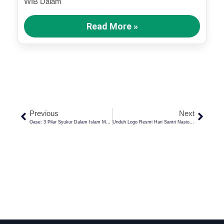
WIB Dalam
Read More »
Previous
Next
Oase: 3 Pilar Syukur Dalam Islam Menurut Imam Al-Ghozali
Unduh Logo Resmi Hari Santri Nasional 2025: “Pita Cakrawala” Dan Filosofi Mendalam Di Baliknya