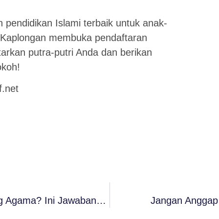
 pendidikan Islami terbaik untuk anak-
f Kaplongan membuka pendaftaran
tarkan putra-putri Anda dan berikan
okoh!
f.net
Mengapa Sholat 5 Waktu Disebut Tiang Agama? Ini Jawabannya!
Jangan Anggap 