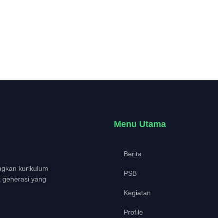
Menu Utama
Berita
gkan kurikulum
PSB
k generasi yang
Kegiatan
Profile