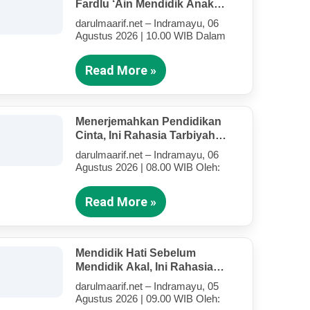
Fardlu ‘Ain Mendidik Anak
Kandung Di Tengah Kesibukan
darulmaarif.net – Indramayu, 06
Mengajar
Agustus 2026 | 10.00 WIB Dalam
Read More »
Menerjemahkan Pendidikan
Cinta, Ini Rahasia Tarbiyah
Rosululloh SAW Bagi Anak-
darulmaarif.net – Indramayu, 06
Anak Yang Terluka (Bagian IV)
Agustus 2026 | 08.00 WIB Oleh:
Read More »
Mendidik Hati Sebelum
Mendidik Akal, Ini Rahasia
Tarbiyah Rosululloh SAW Bagi
darulmaarif.net – Indramayu, 05
Anak-Anak Yang Terluka
Agustus 2026 | 09.00 WIB Oleh:
(Bagian III)