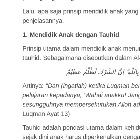
Lalu, apa saja prinsip mendidik anak yan
penjelasannya.
1. Mendidik Anak dengan Tauhid
Prinsip utama dalam mendidik anak menuru
tauhid. Sebagaimana disebutkan dalam Al
 بِاللّٰهِ ۖ اِنَّ الشِّرْكَ لَظُلْمٌ عَظِيْمٌ
Artinya:
“Dan (ingatlah) ketika Luqman be
pelajaran kepadanya, ‘Wahai anakku! Ja
sesungguhnya mempersekutukan Alloh ada
Luqman Ayat 13)
Tauhid adalah pondasi utama dalam kehid
sejak dini anak harus diperkenalkan denga