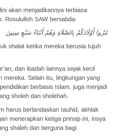
ni akan menjadikannya terbiasa
m. Rosululloh SAW bersabda:
مُرُوا أَوْلَادَكُمْ بِالصَّلَاةِ وَهُمْ أَبْنَاءُ سَبْعِ سِنِينَ
tuk shalat ketika mereka berusia tujuh
an, dan ibadah lainnya sejak kecil
 mereka. Selain itu, lingkungan yang
endidikan berbasis Islam, juga menjadi
yang sholeh dan sholehah.
am harus berlandaskan tauhid, akhlak
n menerapkan ketiga prinsip ini, insya
ang shaleh dan berguna bagi