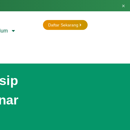
×
Daftar Sekarang
lum
sip
nar