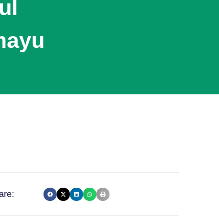
ul
mayu
are: