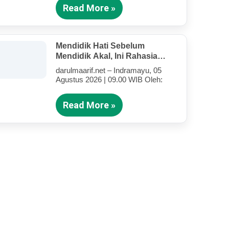
Read More »
Mendidik Hati Sebelum
Mendidik Akal, Ini Rahasia
Tarbiyah Rosululloh SAW Bagi
darulmaarif.net – Indramayu, 05
Anak-Anak Yang Terluka
Agustus 2026 | 09.00 WIB Oleh:
(Bagian III)
Read More »