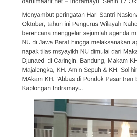
darulmaarif.net – Indramayu, Senin 17 Ok
Menyambut peringatan Hari Santri Nasiona
Oktober, tahun ini Pengurus Wilayah Nah
berencana menggelar sejumlah agenda mula
NU di Jawa Barat hingga melaksanakan ap
napak tilas msyayikh NU dimulai dari M
Djunaedi di Caringin, Bandung, Makam K
Majalengka, KH. Amin Sepuh & KH. Solihin
MAkam KH. ‘Abbas di Pondok Pesantren 
Kaplongan Indramayu.