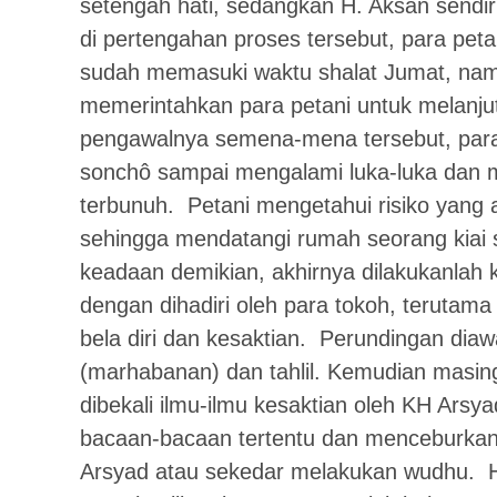
setengah hati, sedangkan H. Aksan sendi
di pertengahan proses tersebut, para peta
sudah memasuki waktu shalat Jumat, na
memerintahkan para petani untuk melanjut
pengawalnya semena-mena tersebut, para
sonchô sampai mengalami luka-luka dan 
terbunuh. Petani mengetahui risiko yang a
sehingga mendatangi rumah seorang kiai
keadaan demikian, akhirnya dilakukanlah 
dengan dihadiri oleh para tokoh, terutam
bela diri dan kesaktian. Perundingan dia
(marhabanan) dan tahlil. Kemudian masin
dibekali ilmu-ilmu kesaktian oleh KH Arsya
bacaan-bacaan tertentu dan menceburkan d
Arsyad atau sekedar melakukan wudhu. Ha