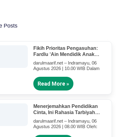
e Posts
Fikih Prioritas Pengasuhan:
Fardlu ‘Ain Mendidik Anak
Kandung Di Tengah Kesibukan
darulmaarif.net – Indramayu, 06
Mengajar
Agustus 2026 | 10.00 WIB Dalam
Read More »
Menerjemahkan Pendidikan
Cinta, Ini Rahasia Tarbiyah
Rosululloh SAW Bagi Anak-
darulmaarif.net – Indramayu, 06
Anak Yang Terluka (Bagian IV)
Agustus 2026 | 08.00 WIB Oleh: