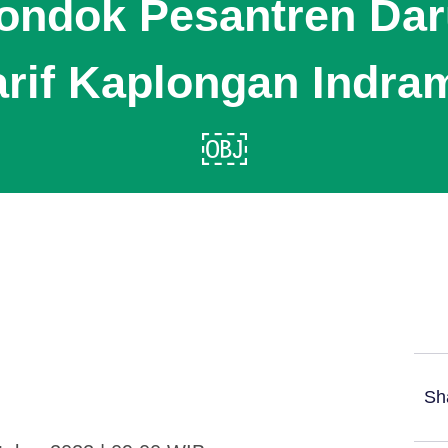
ondok Pesantren Dar
arif Kaplongan Indra
￼
Sh