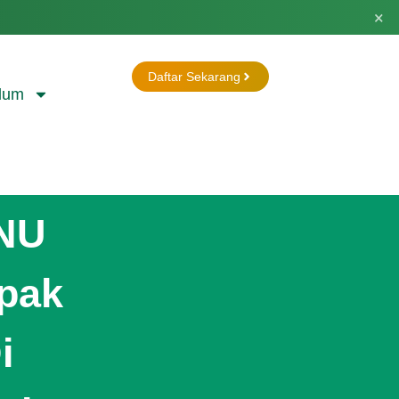
×
Daftar Sekarang
lum
NU
pak
i