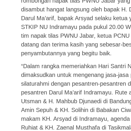
rombongan napak tilas PWNU Jabar yang
disambut hangat langsung oleh bapak H. 
Darul Ma’arif, bapak Arsyad selaku ketua
STKIP NU Indramayu pada pukul 20.00 W
tim napak tilas PWNU Jabar, ketua PCN
datang dan terima kasih yang sebesar-be
penyambutannya yang begitu baik.
“Dalam rangka memeriahkan Hari Santri Na
dimaksudkan untuk mengenang jasa-jasa 
silaturahmi dengan pesantren-pesantren 
pesantren Darul Ma’arif Indramayu. Rute
Utsman & H. Mahbub Djunaedi di Bandung,
Amin Sepuh & KH. Solihin di Babakan Ciwa
makam KH. Arsyad di Indramayu, agenda set
Ruhiat & KH. Zaenal Musthafa di Tasikmal