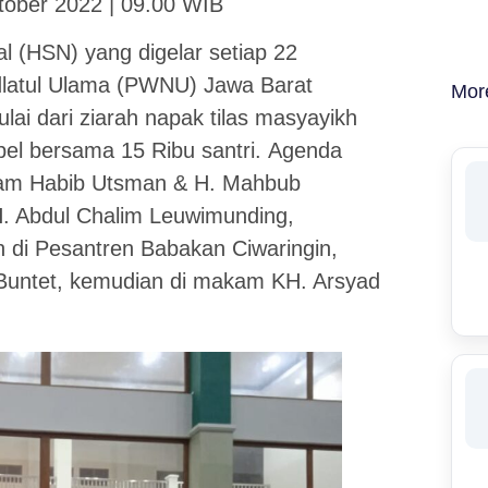
tober 2022 | 09.00 WIB
l (HSN) yang digelar setiap 22
dlatul Ulama (PWNU) Jawa Barat
Mor
i dari ziarah napak tilas masyayikh
el bersama 15 Ribu santri. Agenda
akam Habib Utsman & H. Mahbub
H. Abdul Chalim Leuwimunding,
 di Pesantren Babakan Ciwaringin,
Buntet, kemudian di makam KH. Arsyad