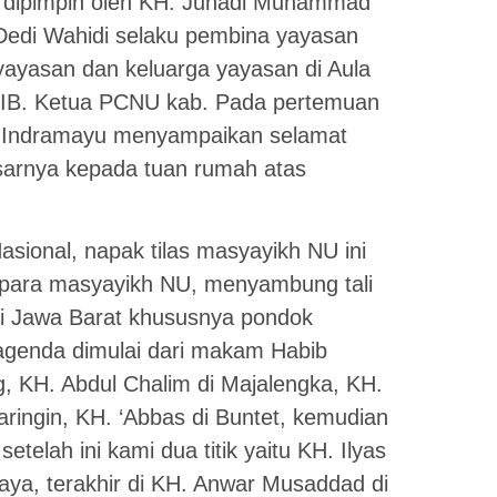
 dipimpin oleh KH. Juhadi Muhammad
Dedi Wahidi selaku pembina yayasan
 yayasan dan keluarga yayasan di Aula
IB. Ketua PCNU kab. Pada pertemuan
U Indramayu menyampaikan selamat
sarnya kepada tuan rumah atas
sional, napak tilas masyayikh NU ini
para masyayikh NU, menyambung tali
di Jawa Barat khususnya pondok
 agenda dimulai dari makam Habib
 KH. Abdul Chalim di Majalengka, KH.
ringin, KH. ‘Abbas di Buntet, kemudian
elah ini kami dua titik yaitu KH. Ilyas
aya, terakhir di KH. Anwar Musaddad di