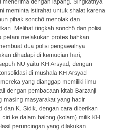
ri menerima dengan lapang. Singkatnya
ni meminta istirahat untuk shalat karena
mun pihak sonchô menolak dan
kan. Melihat tingkah sonchô dan polisi
 petani melakukan protes bahkan
membuat dua polisi pengawalnya
kan dihadapi di kemudian hari,
 sepuh NU yaitu KH Arsyad, dengan
konsolidasi di mushala KH Arsyad
a mereka yang dianggap memiliki ilmu
wali dengan pembacaan kitab Barzanji
g-masing masyarakat yang hadir
d dan K. Sidik, dengan cara diberikan
iri ke dalam balong (kolam) milik KH
sil perundingan yang dilakukan