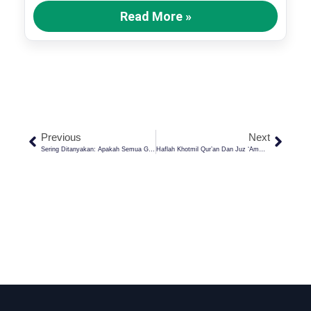
Read More »
Previous
Next
Sering Ditanyakan: Apakah Semua Gaya Hubungan Suami Istri Diperbolehkan?
Haflah Khotmil Qur’an Dan Juz ‘Amma Di Darul Ma’arif: Meneguhkan Tradisi Literasi Al-Qur’an Di Era Digital