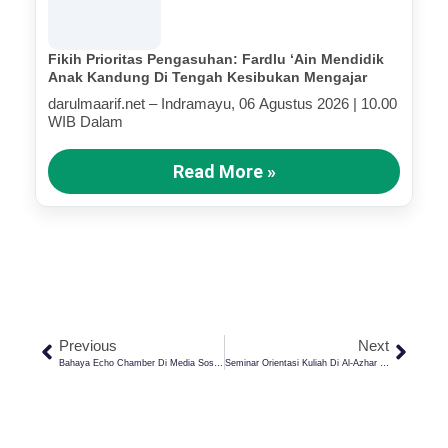
Fikih Prioritas Pengasuhan: Fardlu ‘Ain Mendidik
Anak Kandung Di Tengah Kesibukan Mengajar
darulmaarif.net – Indramayu, 06 Agustus 2026 | 10.00
WIB Dalam
Read More »
Previous
Next
Bahaya Echo Chamber Di Media Sosial, Ini Dampaknya Pada Cara Berpikir!
Seminar Orientasi Kuliah Di Al-Azhar Kairo: Bekal Awal Santri SMA NU Kaplongan Menembus Kampus Impian Dunia